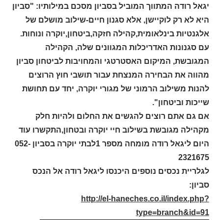
יגאל רודה המתווך המוביל בסביון מסכם במילותיו: "סביון
היא לא רק לוקיישן, אלא סגנון חיים-שילוב מושלם של
אלגנטיות בינלאומית,קהילה חזקה,ביטחון,יוקרה ונוחות.
עם סגנונות האדריכלות המגוונים שלה, הקהילה
המגובשת, המיקום האסטרטגי והמחויבות לביטחון סביון
מהווה את הבחירה המנצחת עבור תושבי חוץ הרוצים
להנות משילוב הרמוני של מגורי יוקרה, יחד עם תחושת
שייכות וביטחון".
אם גם אתם רוצים להגשים את החלום ולהיות חלק
מקהילה מגובשת בשילוב חיי יוקרה ובטחון,התקשרו עוד
היום ליגאל רודה מומחה מספר 1לבתי יוקרה בסביון 052-
2321675
לגלריית נכסים נוספים היכנסו ליגאל רודה אל הנכס
סביון:
http://el-haneches.co.il/index.php?
type=branch&id=91