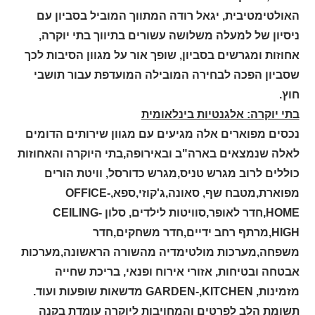
האולטימטיבית, יגאל רודה המתווך המוביל בסביון עם
ניסיון של למעלה משלושה עשורים בתיווך בתי יוקרה,
אחוזות ומגרשים בסביון, שופך אור על מגוון הסיבות לכך
שסביון הפכה לבחירה המובילה המועדפת עבור תושבי
חוץ.
בתי יוקרה: אלגנטיות בינלאומית
נכסים מפוארים אלה מגיעים עם מגוון שירותים הדומים
לאלה שנמצאים בארה"ב ובאירופה,בתי היוקרה והאחוזות
כוללים לרוב מגרש טניס,מגרש כדורסל, וויטת הורים
מפוארת,מטבח שף, סאונה,ג'קוזי,ספא,
OFFICE-
HOME
,חדר לאופר,סוויטות לילדים, סלון
CEILING-
HIGH
,מרתף רחב ידיים,חדר משחקים,חדר
משפחה,מערכות מולטימדיה מהשורה הראשונה,מערכות
אבטחה ובטיחות, אזורי אירוח ופנאי, בריכת שחייה
מזמינות,
GARDEN-,KITCHEN
מדשאות שופעות ועוד.
תשומת הלב לפרטים והמחויבות ליוקרה עומדת בקנה