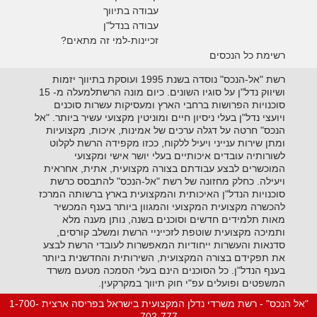
עבודה בתיווך
עבודה בנדל"ן
זכיינות-למי זה מתאים?
רשימת כל הנכסים
רשת "אל-הנכס" נוסדה בשנת 1995 ועוסקת בתיווך יזמות
ושיווק נדל"ן על סוגיו השונים. כיום מונה הרשתלמעלה מ- 15
סוכנויות הפרושות ברחבי הארץ ומעסיקות עשרות סוכנים
ויועצי נדל"ן בעלי ניסיון חיים ומוניטין מקצועי עשיר ביותר. "אל
הנכס" חרטה על דגלה ערכים של אמינות, איכות, מקצועיות
ומתן שירות ענייני ויעיל ללקוח, ככזו מקפידה הרשת לקלוט
לשורותיה עובדים איכותיים בעלי יושר אישי ומקצועי
המוכשרים לבצע עבודתם בצורה מקצועית, אתית, אחראית
ויעילה. כחלק מחזונה של רשת "אל-הנכס" להתבסס כרשת
סוכנויות הנדל"ן האיכותית והמקצועית בארץ ברשותה המרכז
להכשרה מקצועית המקצועי והמגוון ביותר בענף המכשיר
מאות תלמידים חדשים וסוכנים בשנה, נותן מענה מלא
ותמיכה מקצועית שוטפת לזכייניי הרשת ומשלב קורסים,
סדנאות והעשרות ייחודיות המאפשרות לעובדי הרשת לבצע
את תפקידם בצורה המקצועית, השירותית והחדשנית ביותר
בענף הנדל"ן. כל הסוכנים הינם בעלי הסמכה מטעם משרד
המשפטים ופועלים עפ"י חוק תיווך במקרקעין.
"אל הנכס" - רשת משרדי נדלן המקצועית בישראל בפריסה ארצית 1-700-
702-777