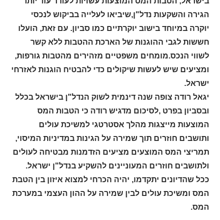
בישראל, הטבות המס המוצעות עשויות לעורר עוד יותר
הגירה והשקעות נדל"ן,שיביאו לעלייה בביקוש לנכסי
יוקרה במיוחד בישוב יוקרתיים כמו סביון. עם זאת, הועלו
חששות לגבי ההוגנות של הארכת ההטבות ללא קשר
לשווי הנכס.מומחים משפטיים מזהירים מהטבות גורפות,
ומציעים שיש לעשות שיקולים כדי להבטיח הוגנות לאזרחי
ישראל.
יגאל רודה צופה שנה דינמית לשוק הנדל"ן בישראל בכלל
ובסביון בפרט ,לסיכום מדגיש רודה כי הטבות המס
המוצעות מייצגות מהלך אסטרטגי למשיכת עולים
ותושבים חוזרים תוך שמירה על הגינות במדיניות המיסוי,
תמריצי המס המוצעים מציעים הזדמנות מבטיחה לעולים
ולתושבים חוזרים המעוניינים להשקיע בנדל"ן ישראל.
ככל שהדיונים יתקדמו, יהיה הכרחי למצוא איזון בין הטבת
המס ומשיכת עולים לבין שמירה על ההון העצמי במערכת
המס.