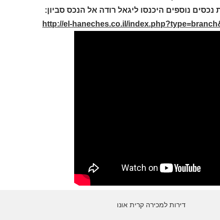
 נכסים נוספים היכנסו ליגאל רודה אל הנכס סביון:
http://el-haneches.co.il/index.php?type=branc
דירות למכירה קרית אונו