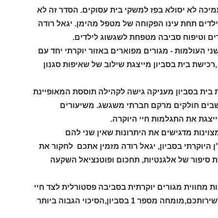
יכה לא יסולא בפז למשקי בית עסוקים. הסדר זה לא
לדים תחת עינו הפקוחה של מטפל מהימן. יגאל רודה
ים וטיפוח סביבה מטפחת לשגשוג לילדים.
י העולמות - מגורים מפוארים באזור יוקרתי יחד עם
רכישת בית בסביון מייצגת שילוב של שאיפות סגנון
ת בית בסביון מעניקה גישה לקהילה תוססת המאופיינת
ושבים חולקים מרקם חברתי משגשג. משיעורים
ייצגת את התגלמות חיי היוקרה.
צוינות מדגישים את היתרונות שאין שני להם
היוקרתי בסביון, יגאל רודה מזמין אתכם לחקור את
ת סיפור של אלגנטיות, תחכום ופוטנציאל השקעה
ת מחווית מגורים יוקרתית בסביבה פסטורלית לצד חיי
קהילה תוססים ועושר תרבותי ,התקשרו ליגאל רודה אוהב את העבודה לשירותכם,מומחה מספר 1 בסביון,הסיכוי הגבוה ביותר