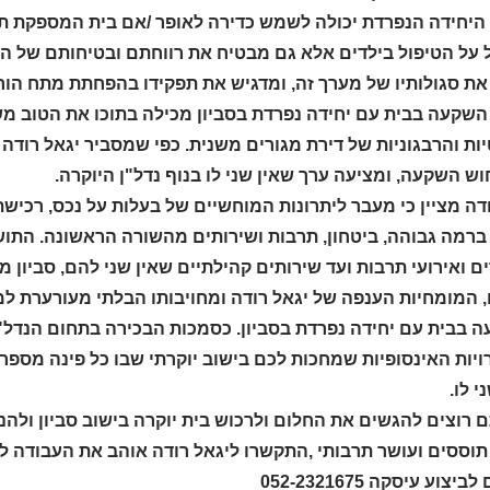
 היחידה הנפרדת יכולה לשמש כדירה לאופר /אם בית המספקת תמ
 על הטיפול בילדים אלא גם מבטיח את רווחתם ובטיחותם של הי
ת סגולותיו של מערך זה, ומדגיש את תפקידו בהפחתת מתח הור
שקעה בבית עם יחידה נפרדת בסביון מכילה בתוכו את הטוב משנ
ת והרבגוניות של דירת מגורים משנית. כפי שמסביר יגאל רודה ,
וש השקעה, ומציעה ערך שאין שני לו בנוף נדל"ן היוקרה.
דה מציין כי מעבר ליתרונות המוחשיים של בעלות על נכס, רכיש
 ברמה גבוהה, ביטחון, תרבות ושירותים מהשורה הראשונה. הת
 ואירועי תרבות ועד שירותים קהילתיים שאין שני להם, סביון מ
 המומחיות הענפה של יגאל רודה ומחויבותו הבלתי מעורערת למ
 בבית עם יחידה נפרדת בסביון. כסמכות הבכירה בתחום הנדל"ן 
יות האינסופיות שמחכות לכם בישוב יוקרתי שבו כל פינה מספר
י לו.
רוצים להגשים את החלום ולרכוש בית יוקרה בישוב סביון ולהנו
צוע עיסקה 052-2321675