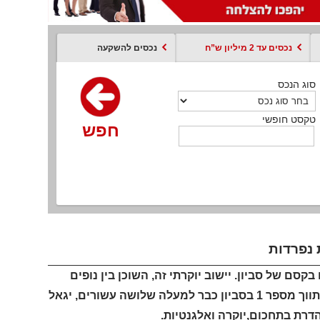
נכסים עד 2 מיליון ש”ח
נכסים להשקעה
סוג הנכס
סוג הנכס
סוג הנכס
סוג הנכס
סוג עסקה
קסט חופשי
טקסט חופשי
טקסט חופשי
טקסט חופשי
טקסט חופשי
חפש
חפש
חפש
חפש
חפש
חפש
חפש
סם של סביון. יישוב יוקרתי זה, השוכן בין נופים
ירוקים ומשדר אווירה של יוקרה, עומד כמגדלור של אלגנטיות ועידון. כמתווך מספר 1 בסביון כבר למעלה שלושה עשורים, יגאל
דרת בתחכום,יוקרה ואלגנטיות.