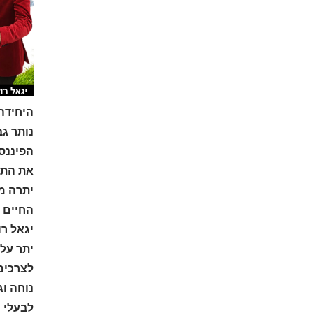
היחידה
נותר ג
הפיננס
את התי
יתרה מ
החיים 
יגאל ר
יתר על 
לצרכים 
נוחה וג
לבעלי 