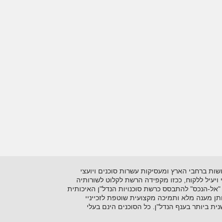
 בתיווך יזמות ושיווק נדל"ן על סוגיו השונים. כיום מונה הרשתלמעלה מ- 15 סוכנויות הפרושות ברחבי הארץ ומעסיקות עשרות סוכנים ויועצי
ני ויעיל ללקוח, ככזו מקפידה הרשת לקלוט לשורותיה
"אל-הנכס" להתבסס כרשת סוכנויות הנדל"ן האיכותית
ן מענה מלא ותמיכה מקצועית שוטפת לזכייניי
 ביותר בענף הנדל"ן. כל הסוכנים הינם בעלי