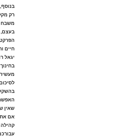
בנוסף,
רק מקל
משבח א
בעצם, ה
הפרקטיו
חיים וח
יגאל רו
בחינוך
מעשירים
לסיכום,
בהשקעה
האפשרו
שאין שנ
אם אתם 
עבורכם לבי