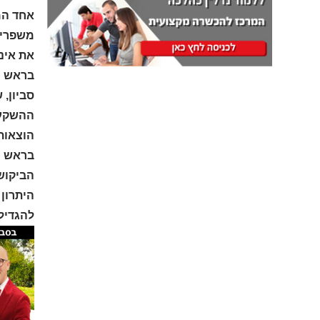
אחד המא
משפרים
את אינס
בראש ו
סביון,
ההשקעה
הוצאות
בראש ו
הביקוש
היתרון
להגדיל