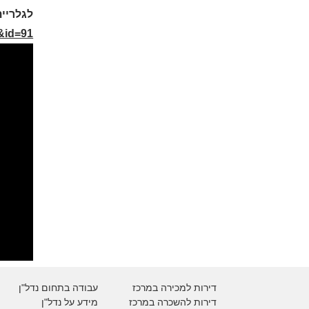
לגלריית
h&id=91
דירות למכירה במרכז
עבודה בתחום נדל"ן
דירות להשכרה במרכז
מידע על נדל"ן