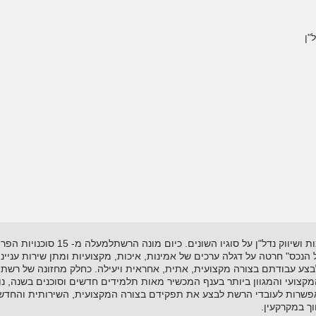
"ן
רשת "אל-הנכס" נוסדה בשנת 1995 ועוסקת
"אל הנכס" חרטה על דגלה ערכים של אמינות, איכות, מקצועיות ומתן שירות עניי
לבצע עבודתם בצורה מקצועית, אתית, אחראית ויעילה. כחלק מחזונה של רשת 
ועי והמגוון ביותר בענף המכשיר מאות תלמידים חדשים וסוכנים בשנה, נות
שרות לעובדי הרשת לבצע את תפקידם בצורה המקצועית, השירותית והחדשנית
ך במקרקעין.