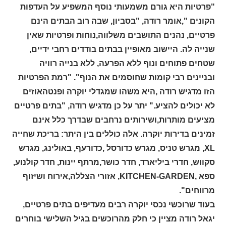
"פרטיות היא גורם משמעותי נוסף המשפיע על העדפות
הקונים ",אומר רודה, "בסביון, שבה רוב הבתים הינם
פרטיים, נהנים התושבים משלווה,נוחות ופרטיות שאין
שנייה לה. היישוב מאופיין בבתים בודדים רחבי ידיים,
שטחים פתוחים ונוף ללא הפרעה, ללא בנייה רוויה
ובניינים רבי קומות שחוסמים את הנוף". "רמת הפרטיות
הזו מדגיש רודה ,היא משהו שמגדלי יוקרה ופנטהאוזים
לא יכולים להציע." יתר על כן מדגיש רודה, "בתים פרטיים
מציעים מותרות,ושירותים נרחבים שבדרך כלל אינם
זמינים בדירות יוקרה. אלה כוללים בין היתר: בריכת שחייה
XL
, מגרש טניס, מגרש כדורסל ,כדורעף, באולינג, מגרש
סקווש, חדרי ביליארד, חדר כושר,מרתף יינות, חדר קולנוע,
ספא ,KITCHEN-GARDEN, אזורי הצללה,אירוח ושיזוף
מרווחים".
בעוד שרוכשי נכסי יוקרה רבים מעדיפים בתים פרטיים,
יגאל רודה מציין כי חלק מהרוכשים בגיל השלישי בוחרים