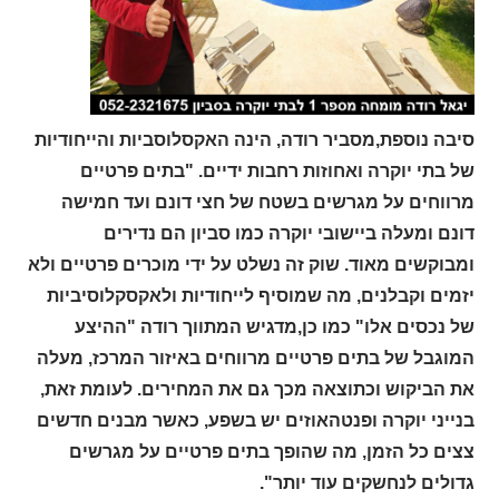
סיבה נוספת,מסביר רודה, הינה האקסלוסביות והייחודיות
של בתי יוקרה ואחוזות רחבות ידיים. "בתים פרטיים
מרווחים על מגרשים בשטח של חצי דונם ועד חמישה
דונם ומעלה ביישובי יוקרה כמו סביון הם נדירים
ומבוקשים מאוד. שוק זה נשלט על ידי מוכרים פרטיים ולא
יזמים וקבלנים, מה שמוסיף לייחודיות ולאקסקלוסיביות
של נכסים אלו" כמו כן,מדגיש המתווך רודה "ההיצע
המוגבל של בתים פרטיים מרווחים באיזור המרכז, מעלה
את הביקוש וכתוצאה מכך גם את המחירים. לעומת זאת,
בנייני יוקרה ופנטהאוזים יש בשפע, כאשר מבנים חדשים
צצים כל הזמן, מה שהופך בתים פרטיים על מגרשים
גדולים לנחשקים עוד יותר".