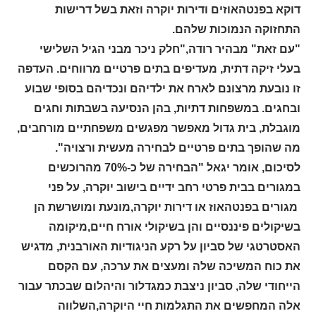
דוקא בפנטהאוזים ודירות יוקרה וזאת בשל דרישות
התחזוקה הנמוכות שלהם.
"עם זאת" מבהיר רודה,"חלק ניכר מבני הגיל השלישי
בעלי זיקה דתית, מעדיפים בתים פרטיים מרווחים. העדפה
זו נובעת מרצונם לארח את ילדיהם ונכדיהם בסופי שבוע
ובחגים. במשפחות דתיות, בהן הנסיעה בשבתות וחגים
מוגבלת, בית גדול מאפשר מפגשים משפחתיים מורחבים,
מה שהופך בתים פרטיים לבחירה מעשית ורצויה".
לסיכום, אומר יגאל "הבחירה של כ-70% מהרוכשים
במגורים בבית פרטי רחב ידיים בישוב יוקרה, על פני
מגורים בפנטהאוז או דירות יוקרה,מונעת ומושרשת הן
בשיקולים פיננסיים והן בשיקולי אורח חיים,מיקומה
האסטרטגי של סביון על רקע הניגודיות האורבנית, מדגיש
את כוח המשיכה שלה ומעצים את ערכה, עם הקסם
הייחודי שלה, סביון ניצבת כמגדלור והיהלום שבכתר עבור
אלה המחפשים את התגלמות חיי היוקרה,השלווה