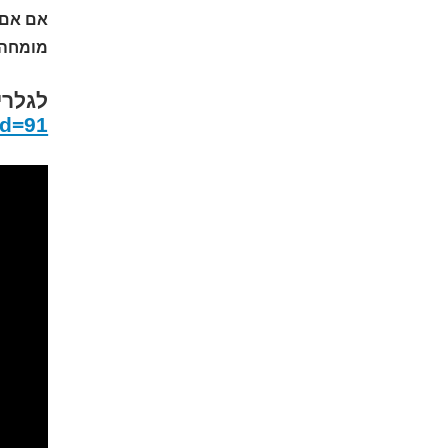
אם אם 
מומחה מספר 1 לבתי יוקרה בסביון,אוהב את העבודה לשירו
לגלרי
id=91