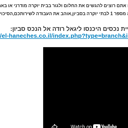
אתם רוצים להגשים את החלום ולגור בבית יוקרה מודרני או באח
תכם,הסיכוי הגבוה ביותר עבורכם לביצוע עיסקה 052-2321675
ית נכסים היכנסו ליגאל רודה אל הנכס סביון:
//el-haneches.co.il/index.php?type=branch&