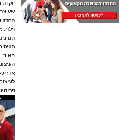
יוקרה,מ
שעוצבו
החדשני
וילות מ
המינימל
חווית ח
מאוד.
העיצוב
לעיצוב,
פרימיום,כ-15%-10% מעל שווי השוק בהשוו