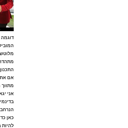
המוביל 
מלוטש ו
התכנון,KITCHEN-GARDEN בריכת שחייה אינפיניטי,פינות ישיבה ואירוח,איזורי חוויה מרווחים,מרתף מרווח,פרטיות
אם אתם
מתווך 
בדינמיק
הנרחבת
כאן כד
להיות 