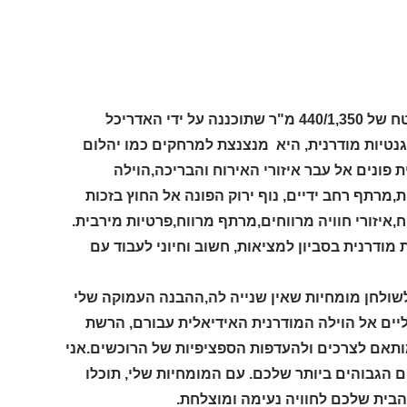
דוגמה מצוינת לבתי היוקרה המודרניים של סביון היא וילה מרהיבה בשטח של 440/1,350 מ"ר שתוכננה על ידי האדריכל
לגנטיות מודרנית, היא מנצנצת למרחקים כמו יהלום
פונים אל עבר איזורי האירוח והבריכה,הוילה
סוויטות מפנקות,מרתף רחב ידיים, נוף ירוק הפונה אל החוץ בזכות
דרנית בסביון למציאות, חשוב וחיוני לעבוד עם
ל"ן בסביון,מביא לשולחן מומחיות שאין שנייה לה,ההבנה העמוקה שלי
ליים אל הוילה המודרנית האידיאלית עבורם, הרשת
מותאם לצרכים ולהעדפות הספציפיות של הרוכשים.אני
הגבוהים ביותר שלכם. עם המומחיות שלי, תוכלו
בית שלכם לחוויה נעימה ומוצלחת.