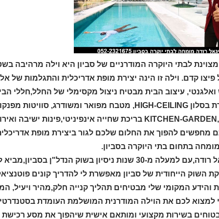
פיצו קדם. וילה זו הינה יצירת מופת אדריכלית והתגלמות של א
אלגנטי, עיצוב הבית מבטיח ניצול מקסימלי של החלל,חללי הבית 
מתהדרת בסלון HIGH-CEILING, מטבח מפואר ומשודרג, 
 מירבית.
 מחפשים להפוך את החלום שלכם לגור ביצירת מופת אדריכלית מו
מומחה בתחום בתי היוקרה בסביון.
אני יגאל רודה,עם למעלה מ-30 שנות ניסיון בשוק הנד
ת השוק הייחודית של סביון מאפשרת לי להדריך קונים פוטנציא
 והידע המקומי שלי מבטיחים תהליך קנייה חלק,מהיר ויעיל, ה
י למצוא לכם את הוילה המודרנית המושלמת העומדת בסטנדרטים 
בטוחים בשירות מקצועי ומותאם אישית שיהפוך את מסע רכישת ה