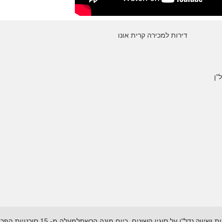
דירות למכירה קרית אונו
"ן
רשת "אל-הנכס" נוסדה בשנת 1995 ועוסקת