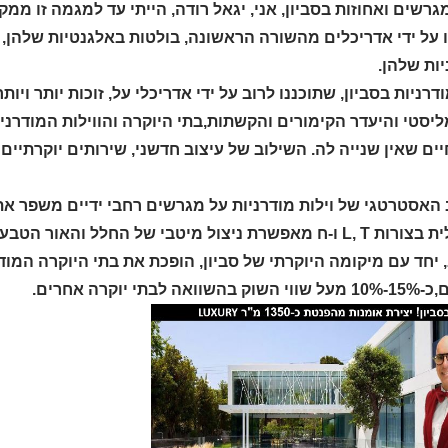
גרשים ואחוזות בסביון, אני, יגאל רודה, הייתי עד למגמה זו ממק
 על ידי אדריכלים מהשורה הראשונה, בולטות באלגנטיות שלהן, 
ות שלהן.
ודרניות בסביון, שתוכננו לרוב על ידי אדריכלי על, זוכות יותר ויו
יסטי והיעדר הקימורים והקשתות,בתי היוקרה והווילות המודרניו
יים שאין שנייה לה. השילוב של עיצוב חדשני, שירותים יוקרתיי
 האסטרטגי של וילות מודרניות על מגרשים רחבי ידיים משפר את
אדריכלית בצורות L, T ו-ח מאפשרת ניצול מיטבי של החלל וה
 יחד עם מיקומה היוקרתי של סביון, הופכת את בתי היוקרה המוד
אה לבתי יוקרה אחרים.