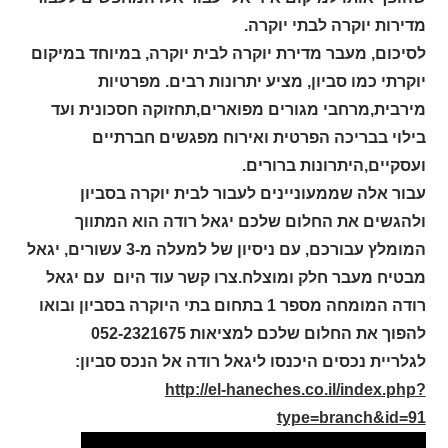
מדירות יוקרה לבתי יוקרה.
לסיכום, מעבר מדירת יוקרה לבית יוקרה, במיוחד במיקום
יוקרתי כמו סביון, מציע יתרונות רבים. מפרטיות
מירבית,מרחבי מגורים מפוארים,תחזוקה חסכונית ועד
בילוי בבריכה הפרטית ואירוח מפגשים חברתיים
ועסקיים,היתרונות ברורים.
עבור אלה שממעוניינים לעבור לבית יוקרה בסביון
ולהגשים את החלום שלכם יגאל רודה הוא המתווך
המומלץ עבורכם, עם ניסיון של למעלה מ-3 עשורים, יגאל
מבטיח מעבר חלק ומוצלח.צרו קשר עוד היום עם יגאל
רודה המומחה מספר 1 בתחום בתי היוקרה בסביון ובואו
להפוך את החלום שלכם למציאות 052-2321675
לגלריית נכסים היכנסו ליגאל רודה אל הנכס סביון:
http://el-haneches.co.il/index.php?
type=branch&id=91