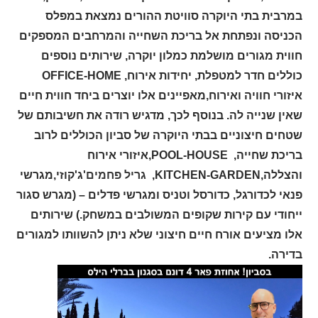
במרבית בתי היוקרה סוויטת ההורים נמצאת במפלס
הכניסה ונפתחת אל בריכת השחייה והמרחבים המספקים
חווית מגורים מושלמת כמלון יוקרה, שירותים נוספים
כוללים חדר למטפלת, יחידות אירוח, OFFICE-HOME
איזורי חוויה ואירוח,מאפיינים אלו יוצרים ביחד חווית חיים
שאין שנייה לה. בנוסף לכך, מדגיש רודה את חשיבותם של
שטחים חיצוניים בבתי היוקרה של סביון הכוללים לרוב
בריכת שחייה, POOL-HOUSE,איזורי אירוח
והצללה,KITCHEN-GARDEN,
גריל פחמים'
ג'קוזי,מגרשי
פנאי לכדורגל, כדורסל וטניס ומגרשי פדלים – (מגרש סגור
ייחודי עם קירות שקופים המשולבים במשחק.) שירותים
אלו מציעים אורח חיים חיצוני שלא ניתן להשוותו למגורים
בדירה.