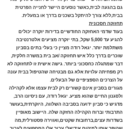
גם בהגעה לבית,כאשר נוסעים היישר לחנייה הפרטית
בבית,ללא צורך להיתקל בשכנים בדרך או במעלית.
תחזוקה חסכונית
בעוד שדמי האחזקה החודשיים בדירות יוקרה יכולים
להגיע עד 5,000 שקל, בתי יוקרה מציעים אלטרנטיבה
משתלמת יותר. יגאל רודה מציין כי בעלי בתים בסביון
שוכרים בדרך כלל איש תחזוקה /אב בית במשרה חלקית,
דבר שמתגלה כחסכוני ביותר. גישה אישית זו לתחזוקה לא
רק מפחיתה עלויות אלא גם מבטיחה שהטיפול בבית עונה
על הצרכים הספציפיים של הבעלים.
מגורים בסביון אינם קשורים רק לבית עצמו אלא לקהילה
ולסגנון החיים שהוא מציע. יגאל רודה, עם ניסיונו הרב,
מדגיש כי סביון ידועה בסביבה השלווה, היוקרתית,בעושר
התרבותי וברוח הקהילה החזקה שלה. היישוב מאופיין
בשדרות עצים,ברחובות שקטים,ואווירה פסטורלית,מה
שהופך אותו למיקום אידיאלי עבור אלו המחפשים לעבור