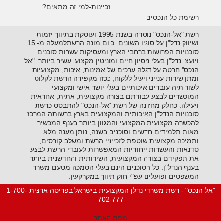
זכיינות-למי זה מתאים?
רשימת כל הנכסים
רשת "אל-הנכס" נוסדה בשנת 1995 ועוסקת בתיווך יזמות
ושיווק נדל"ן על סוגיו השונים. כיום מונה הרשתלמעלה מ- 15
סוכנויות הפרושות ברחבי הארץ ומעסיקות עשרות סוכנים
ויועצי נדל"ן בעלי ניסיון חיים ומוניטין מקצועי עשיר ביותר. "אל
הנכס" חרטה על דגלה ערכים של אמינות, איכות, מקצועיות
ומתן שירות ענייני ויעיל ללקוח, ככזו מקפידה הרשת לקלוט
לשורותיה עובדים איכותיים בעלי יושר אישי ומקצועי
המוכשרים לבצע עבודתם בצורה מקצועית, אתית, אחראית
ויעילה. כחלק מחזונה של רשת "אל-הנכס" להתבסס כרשת
סוכנויות הנדל"ן האיכותית והמקצועית בארץ ברשותה המרכז
להכשרה מקצועית המקצועי והמגוון ביותר בענף המכשיר
מאות תלמידים חדשים וסוכנים בשנה, נותן מענה מלא
ותמיכה מקצועית שוטפת לזכייניי הרשת ומשלב קורסים,
סדנאות והעשרות ייחודיות המאפשרות לעובדי הרשת לבצע
את תפקידם בצורה המקצועית, השירותית והחדשנית ביותר
בענף הנדל"ן. כל הסוכנים הינם בעלי הסמכה מטעם משרד
המשפטים ופועלים עפ"י חוק תיווך במקרקעין.
"אל הנכס" - רשת משרדי נדלן המקצועית בישראל בפריסה ארצית 1-700-
702-777
מפת האתר