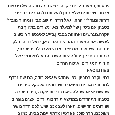
פרטיות,המעבר לבית יוקרה מציע רמה חדשה של פרטיות,
מרחב ושירותים שלא ניתן להשוותם למגורים בבנייני
דירות ומגדלי יוקרה. יגאל רודה, תושב סביון ומתווך מוביל
בסביון עם ניסיון של למעלה מ-3 עשורים בתיווך בתי
יוקרה,מגרשים ואחוזות בסביון,סייע לאינספור רוכשים
לעשות את המעבר המדהים הזה. כאן, יגאל רודה חולק
תובנות ושיקולים מרכזיים, מדוע מעבר לבית יוקרתי,
במיוחד בסביון, יכול להיות השדרוג האולטימטיבי של
חוויית המגורים ואיכות החיים.
FACILITIES
בתי יוקרה בסביון, כפי שמדגיש יגאל רודה, הם שם נרדף
למרחבי מגורים מפוארים ושירותים אקסקלוסיביים
שפשוט אי אפשר להשיגם בדירות יוקרה ,בתי היוקרה
בסביון מתהדרים במדשאות רחבות ידיים, עצים בוגרים
ושירותים חדישים. תארו לעצמכם שיש לכם חדר כושר
משלכם, חדר קולנוע פרטי ומרתף יינות בבית, כמו כן,