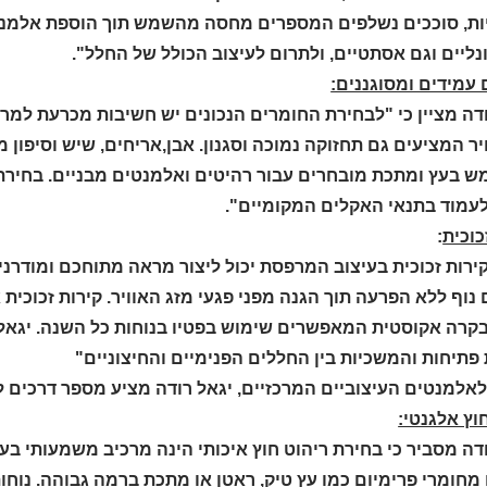
ת, סוככים נשלפים המספרים מחסה מהשמש תוך הוספת אלמנט של
נליים וגם אסתטיים, ולתרום לעיצוב הכולל של החלל".
עמידים ומסוגננים:
דה מציין כי "לבחירת החומרים הנכונים יש חשיבות מכרעת למרפ
יר המציעים גם תחזוקה נמוכה וסגנון. אבן,אריחים, שיש וסיפון מ
 בעץ ומתכת מובחרים עבור רהיטים ואלמנטים מבניים. בחירת
לעמוד בתנאי האקלים המקומיים".
כוכית
:
ירות זכוכית בעיצוב המרפסת יכול ליצור מראה מתוחכם ומודרני. 
נוף ללא הפרעה תוך הגנה מפני פגעי מזג האוויר. קירות זכוכית 
בקרה אקוסטית המאפשרים שימוש בפטיו בנוחות כל השנה. יגאל 
פתיחות והמשכיות בין החללים הפנימיים והחיצוניים"
לאלמנטים העיצוביים המרכזיים, יגאל רודה מציע מספר דרכים ל
וץ אלגנטי:
דה מסביר כי בחירת ריהוט חוץ איכותי הינה מרכיב משמעותי בעי
מחומרי פרימיום כמו עץ ​​טיק, ראטן או מתכת ברמה גבוהה. נוחו