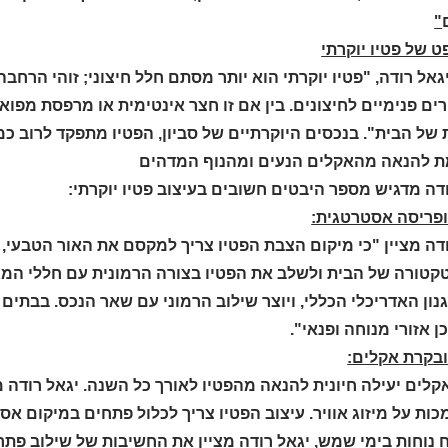
"
 של פטיו יוקרתי
גאל רודה, "פטיו יוקרתי הוא יותר מסתם חלל חיצוני; זוהי הרח
רים פנימיים לחיצונים. בין אם זו חצר אינטימית או מרפסת מפ
 של הבית". בנכסים היוקרתיים של סביון, הפטיו מתפקד לרוב כ
 להנאה מהאקלים הנעים ומהנוף המדהים
דה מדגיש מספר היבטים חשובים בעיצוב פטיו יוקרתי:
ופריסה אסטרטגית:
ודה מציין "כי מיקום הצבת הפטיו צריך למקסם את האור הטבעי,
קטורה של הבית ולשלב את הפטיו בצורה הרמונית עם חללי המגו
ון האדריכלי הכללי, ויוצר שילוב הרמוני עם שאר הנכס. בבתים א
כן אזורי מנוחה ופנאי".
ובקרת אקלים:
לים יעילה חיונית להנאה מהפטיו לאורך כל השנה. יגאל רודה מ
ת על מיזוג אוויר. עיצוב הפטיו צריך לכלול פתחים במיקום אס
נוחות בימי שמש, יגאל רודה מציין את החשיבות של שילוב פתרונ