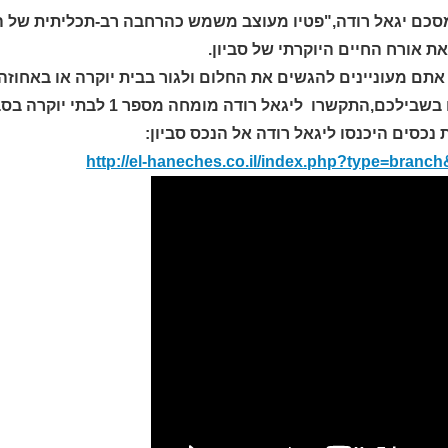
סכם יגאל רודה,"פטיו מעוצב משמש כהרחבה רב-תכליתית של הבי
 אורח החיים היוקרתי של סביון.
תם מעוניינים להגשים את החלום ולגור בבית יוקרה או באחוזה 
,התקשרו ליגאל רודה מומחה מספר 1 לבתי יוקרה בסביון,והיפכו את החלום למציאות 052-2321675
 נכסים היכנסו ליגאל רודה אל הנכס סביון:
http://el-haneches.co.il/index.php?type=branc