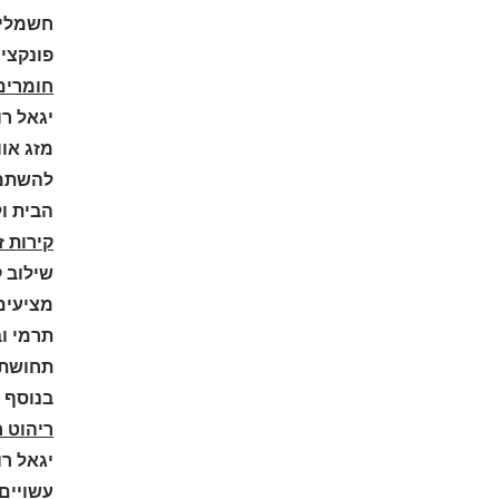
חשמליו
פונקציו
חומרים 
יגאל רו
מזג אוו
להשתמש
הבית ו
קירות ז
שילוב ק
מציעים 
תרמי ו
תחושת 
בנוסף 
ריהוט ח
יגאל רו
עשויים 