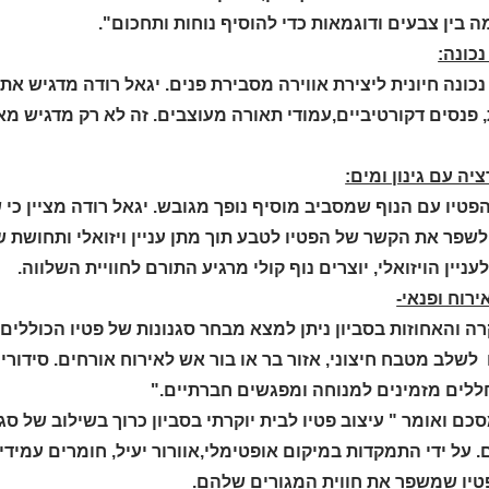
בין צבעים ודוגמאות כדי להוסיף נוחות ותחכום".
כונה:
כונה חיונית ליצירת אווירה מסבירת פנים. יגאל רודה מדגיש את 
 פנסים דקורטיביים,עמודי תאורה מעוצבים. זה לא רק מדגיש מא
יה עם גינון ומים:
פטיו עם הנוף שמסביב מוסיף נופך מגובש. יגאל רודה מציין כי ש
לשפר את הקשר של הפטיו לטבע תוך מתן עניין ויזואלי ותחושת ש
עניין הויזואלי, יוצרים נוף קולי מרגיע התורם לחוויית השלווה.
אירוח ופנאי-
רה והאחוזות בסביון ניתן למצא מבחר סגנונות של פטיו הכוללים לר
לשלב מטבח חיצוני, אזור בר או בור אש לאירוח אורחים. סידורי 
חללים מזמינים למנוחה ומפגשים חברתיים."
כם ואומר " עיצוב פטיו לבית יוקרתי בסביון כרוך בשילוב של סגנ
 על ידי התמקדות במיקום אופטימלי,אוורור יעיל, חומרים עמיד
פטיו שמשפר את חווית המגורים שלהם.