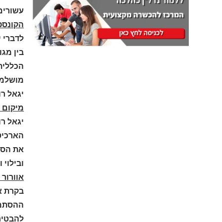
עשורים
הקונספט
לדברי י
בין מגו
הכללית
מושלמת
יגאל רו
מיקום 
יגאל ר
הארכיט
את הסגנ
ובילוי ו
אוורור 
בקרת אק
ההסתמכו
להבטיח 