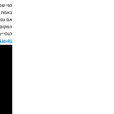
כפי שמ
באמת את
אם גם א
המקום בשבילכם
לגלריית
h&id=91