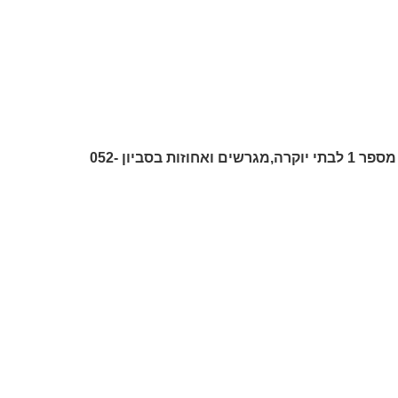
לסטטוס הנכס התקשרו ליגאל רודה אוהב את העבודה לשירותך,מומחה מספר 1 לבתי יוקרה,מגרשים ואחוזות בסביון 052-