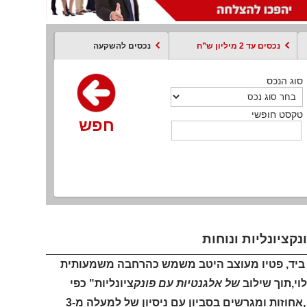
נכסים עד 2 מיליון ש”ח
נכסים להשקעה
סוג הנכס
סוג הנכס
סוג הנכס
סוג הנכס
סוג עסקה
קסט חופשי
טקסט חופשי
טקסט חופשי
טקסט חופשי
טקסט חופשי
חפש
חפש
חפש
חפש
חפש
חפש
חפש
יד ביד, פטיו מעוצב היטב משמש כהרחבה משמעותית
וי,תוך שילוב
של אלגנטיות עם פונק
ציונליות" כפי
שמסביר יגאל רודה,מומחה מספר 1 בסביון,אוטוריטה בתיווך בתי יוקרה ,אחוזות ומגרשים בסביון עם ניסיון של למעלה מ-3