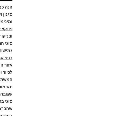
הנה כמ
סגנון ו
ומינימל
פונקציו
ובניקוי
סוגי ה
גמישות 
ברזי א
אזור ה
לכיור ו
המשתמ
תאימות 
שגובה 
סוגי בר
שהברזים
התאמה ל