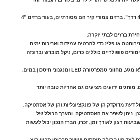
ברזי אינטרפוץ למקלחת-: ברזים אלו זמינים בשני סוגים - צמודי קיר ו"-4 דרך". ברזים צמודי קיר הם מסורתיים, בעוד ברזים "4
ירת ברזים לבתי יוקרה:
רוסטה או פליז כדי להבטיח עמידות ואריכות ימים.
ורים פופולריים כוללים כרום, ניקל מוברש וברונזה
לא מגע, מחווני טמפרטורה
LED
ומנגנוני חיסכון במים,
. מותגים ידועים מציעים גם אחריות טובה יותר
 דעת מדוקדק הן של פונקציונליות והן של אסתטיקה.
וגנן, ניתן לשפר את האסתטיקה והערך הכולל של
עות רצון לאורך זמן. זכרו, הברז הנכון יכול לעשות
לצד חיי קהילה תוססים ועושר תרבותי,סביון היא