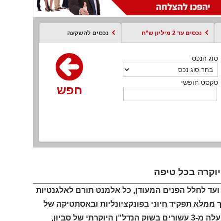
נכסים עד 2 מיליון ש”ח
נכסים להשקעה
סוג הנכס
סוג הנכס
סוג הנכס
סוג הנכס
סוג עסקה
קסט חופשי
טקסט חופשי
טקסט חופשי
טקסט חופשי
טקסט חופשי
חפש
חפש
חפש
חפש
חפש
חפש
חפש
וקרה בכל טיפה
עד לחלל הפנים המעודן, כל אלמנט תורם לאלגנטיות
 ממלא תפקיד חיוני בפונקציונליות ובאסתטיקה של
הבית הוא הברז. לדברי יגאל רודה, מתווך מוביל בסביון עם ניסיון של למעלה מ-3 עשורים בשוק הנדל"ן היוקרתי של סביון,