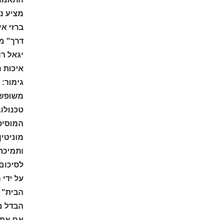
מציע נו
דרך" מ
יגאל רו
איכות ה
גימור: 
משופשפ
טכנולוג
המוסיפי
מוניטין
ותמיכת 
לסיכום,
על ידי 
הבית" י
הבדל מ
אם אתם 