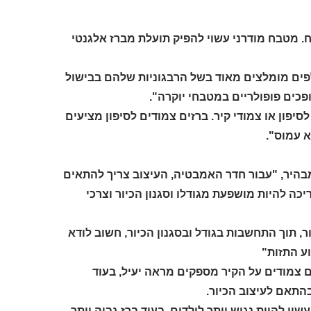
. מטבח מודרני עשוי להפיק תועלת מברז אלגנטי
לפים מומלצים מאוד בשל הרבגוניות שלהם בבישול
ופכים פופולריים במטבחי יוקרה".
סיפון או צמודי קיר. ברזים צמודים לסיפון מציעים
א עמוס".
בהיר, "עבור חדר האמבטיה, העיצוב צריך להתאים
 להיות מושפעת מגודלו וסגנון הכיור וצרכי ​​
, תוך התחשבות בגודל ובסגנון הכיור, חשוב לודא
וע התזות"
זים צמודים על הקיר מספקים מראה יעיל, בעוד
בהתאם לעיצוב הכיור.
וי להיות נגיש יותר לילדים, בעוד ברז גבוה יותר