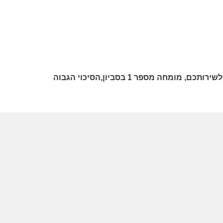
**לססטוס הנכס ונכסים נוספים התקשרו ליגאל רודה אוהב את העבודה לשירותכם, מומחה מספר 1 בסביון,הסיכוי הגבוה