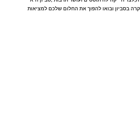
מנצחת! התקשרו ליגאל רודה מומחה מספר 1 לבתי יוקרה בסביון ובואו להפוך את החלום שלכם למציאות