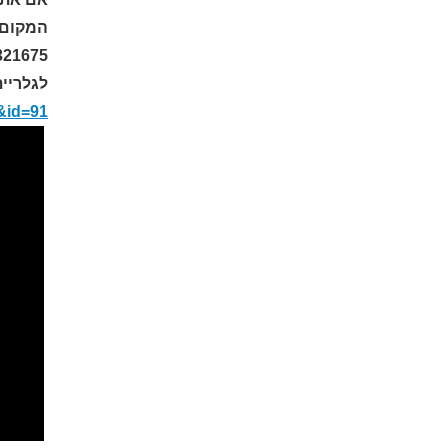
321675
לגלריית
h&id=91