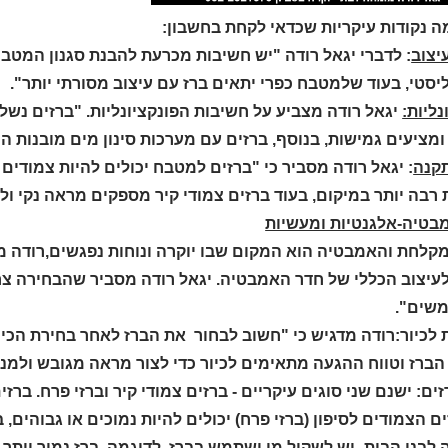
ה נקודות עיקריות שכדאי לקחת בחשבון:
עיצוב
: לדברי יגאל רודה "יש חשיבות מכרעת להבנת סגנון המטבח
יסטי, בעוד שלמטבח כפרי יתאים ברז עם עיצוב מסורתי יותר".
נליות:
יגאל רודה מצביע על חשיבות הפונקציונליות. "ברזים נש
 ומציעים גמישות, בנוסף, ברזים עם מערכות סינון מים מובנות ה
תקנה
: יגאל רודה מסביר כי "ברזים למטבח יכולים להיות צמודים ל
רבה יותר במיקום, בעוד ברזים צמודי קיר מספקים מראה נקי ול
מבטיה-אלגנטיות ומעשיות
מקלחת והאמבטיה הוא המקום שבו יוקרה ונוחות נפגשים,רודה מ
לעיצוב הכללי של חדר האמבטיה. יגאל רודה מסביר שהבחירה צריכה
שים".
לכיור:רודה מדגיש כי "חשוב לבחור את הברז לאחר בחירת הכיור
הברז וטווח ההגעה מתאימים לכיור כדי לצור מראה מגובש ולמנ
זים: ישנם שני סוגים עיקריים - ברזים צמודי קיר וברזי פרח. בר
 הצמודים לסיפון (ברזי פרח) יכולים להיות נמוכים או גבוהים, 
בני הבית- יש לשקול מי ישתמש בברז. לדוגמה, ברז נמוך יותר עש