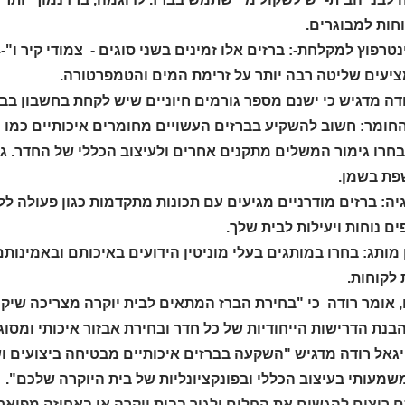
חות למבוגרים.
ציעים שליטה רבה יותר על זרימת המים והטמפרטורה.
דה מדגיש כי ישנם מספר גורמים חיוניים שיש לקחת בחשבון בבח
חומר: חשוב להשקיע בברזים העשויים מחומרים איכותיים כמו ני
בחרו גימור המשלים מתקנים אחרים ולעיצוב הכללי של החדר. גימ
ת בשמן.
יה: ברזים מודרניים מגיעים עם תכונות מתקדמות כגון פעולה ל
ם נוחות ויעילות לבית שלך.
 מותג: בחרו במותגים בעלי מוניטין הידועים באיכותם ובאמינותם
לקוחות.
 אומר רודה כי "בחירת הברז המתאים לבית יוקרה מצריכה שיקול
הבנת הדרישות הייחודיות של כל חדר ובחירת אבזור איכותי ומס
גאל רודה מדגיש "השקעה בברזים איכותיים מבטיחה ביצועים ושבי
שמעותי בעיצוב הכללי ובפונקציונליות של בית היוקרה שלכם".
רוצים להגשים את החלום ולגור בבית יוקרה או באחוזה מפוארת,