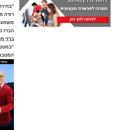
"בחירת
רודה מב
משמעות
הברז כ
ברזי מט
"במטבח
המטבח 