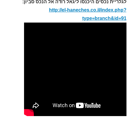
לגלריית נכסים היכנסו ליגאל רודה אל הנכס סביון
:
http://el-haneches.co.il/index.php?
type=branch&id=91