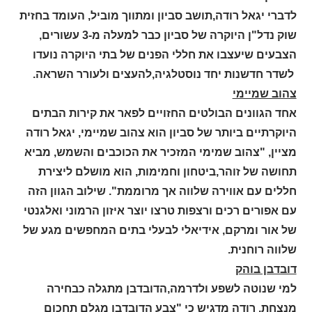
לדברי יגאל רודה,תושב סביון ומתווך מוביל, העומד בחזית
שוק נדל"ן היוקרה של סביון כבר למעלה מ-3 עשורים,
הצבעים שיעצבו את חללי הפנים של בתי היוקרה נועדו
לשדר חדשנות יחד נוסטלגיה,להעצים ולעורר השראה.
צהוב שמיימי
אחד הגוונים הבולטים החזויים לפאר את קירות הבתים
היוקרתיים ביותר של סביון הוא צהוב שמיימי, יגאל רודה
מציין, "צהוב שמימי המזכיר את הכוכבים והשמש, מביא
תחושה של זוהר,ביטחון וחמימות, הוא מושלם ליצירת
חללים עם אווירה שלווה אך מרוממת". שילוב הגוון הזה
עם אפורים רכים ורצפות טרצו יוצר איזון הרמוני ואלגנטי
של אור ומרקם, אידיאלי לבעלי בתים המחפשים מגע של
שלווה רוחנית.
דובדבן בוהק
למי שנוטה לשפע ולדרמה,הדובדבן מתגלה כבחירה
מנצחת. רודה מדגיש כי "צבע הדובדבן מגלם תחכום