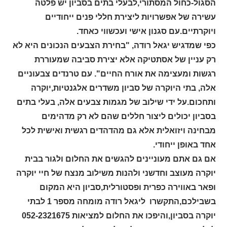
הסגול-כחול המסתורי,לבעלי בתים בסביון יש פלטה
עשירה של אפשרויות ליצירת חללי פנים ייחודיים
ויוקרתיים.עם סגנון אישי ועכשווי כאחד.
כפי שמדגיש יגאל רודה, "בחירת הצבעים הנכונים היא לא
רק עניין של אסתטיקה אלא יצירת סביבה שמעוררת
רגשות ומעצימה את אורח החיים". עם טרנדים צבעוניים
אלה, בתי היוקרה של
סביון
משדרים אלגנטיות,יוקרה
ותחכום.על ידי שילוב של מגמות צבעים אלה, בעלי בתים
בסביון יכולים ליצור חללים שהם לא רק מדהימים
מבחינה ויזואלית אלא גם מהדהדים רגשית ואישית לכל
אחד באופן ייחודי.
אם גם אתם מעוניינים להגשים את החלום ולגור בבית
יוקרה מעוצב וחדשני ולהנות משילוב מנצח של חיי יוקרה
ופאר באווירה כפרית ופסטורלית,סביון היא המקום
בשבילכם,התקשרו ליגאל רודה מומחה מספר 1 לבתי
יוקרה בסביון,והיפכו את החלום למציאות 052-2321675