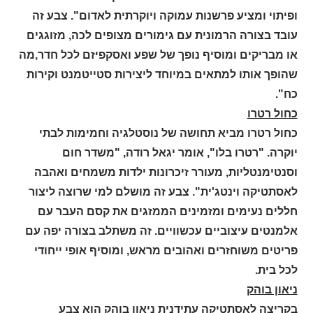
ופיתוי ומציע פרשנות עמוקה ויוקרתית לאדום". צבע זה
עובד בצורה הרמונית עם גימורים מצופים לכה, מזוגגים
או מבריקים ומוסיף נופך של שפע ואסקפיזם לכל חדר,מה
שהופך אותו למתאים במיוחד ליצירות סטייטמנט וקירות
כח".
כחול רטרו
כחול רטרו מביא תחושה של נוסטלגיה וחמימות לבתי
יוקרה. "רטרו בלו", אומר יגאל רודה, "משדר חום
וסנטימנטליות, מעורר זיכרונות ילדות משמחים ואהבה
לאסתטיקה וינטג'ית". צבע זה מושלם למי שרוצה ליצור
חללים נעימים ומזמינים הממזגים את קסם העבר עם
אלמנטים עיצוביים עכשוויים. זה משתלב בצורה יפה עם
פריטים משוחזרים ואהובים מראש, ומוסיף אופי ייחודי
לכל בית.
ניאון בוהק
בקריצה לאסתטיקה עתידנית ניאון בוהק הוא צבע