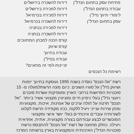
פתיחת עסק בתחום הנדל"ן
דירות להשכרה בירושלים
עבודה בתחום הנדל"ן
דירות למכירה בירושלים
לימודי תיווך נדל"ן
דירות למכירה
בכרמיאל
עסק בתחום הנדל"ן
דירות להשכרה
בכרמיאל
דירות למכירה בנתניה
דירות להשכרה בנתניה
קורס הכנה למבחן המתווכים
קורס שיווק
עבודה בתיווך
עבודה בנדל"ן
זכיינות-למי זה מתאים?
רשימת כל הנכסים
רשת "אל-הנכס" נוסדה בשנת 1995 ועוסקת בתיווך יזמות
ושיווק נדל"ן על סוגיו השונים. כיום מונה הרשתלמעלה מ- 15
סוכנויות הפרושות ברחבי הארץ ומעסיקות עשרות סוכנים
ויועצי נדל"ן בעלי ניסיון חיים ומוניטין מקצועי עשיר ביותר. "אל
הנכס" חרטה על דגלה ערכים של אמינות, איכות, מקצועיות
ומתן שירות ענייני ויעיל ללקוח, ככזו מקפידה הרשת לקלוט
לשורותיה עובדים איכותיים בעלי יושר אישי ומקצועי
המוכשרים לבצע עבודתם בצורה מקצועית, אתית, אחראית
ויעילה. כחלק מחזונה של רשת "אל-הנכס" להתבסס כרשת
סוכנויות הנדל"ן האיכותית והמקצועית בארץ ברשותה המרכז