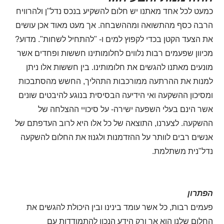
כמעט לכל אחד מאתנו יש חלום להשקיע בנכס נדל"ן ולהרוויח
הרבה כסף מהתשואה ומההשבחה. אך מעט מאוד אכן עושים
את הצעד הקטן בכדי לקפוץ למים ו- "להתחיל לשחות". מדוע?
מכיוון שפעמים רבות נלווים לחלומותינו חששות ופחדים אשר
מונעים מאתנו להגשים את חלומותינו. בין חששות אלו ניתן
למנות את ההרתעה ממורכבות התהליך, החשש מהסתבכות
ומסיכון ההשקעה ואי הידיעה הבסיסית בנוגע להיבטים שונים
אשר הינם בעלי השפעה ישירה- על סיכויי ההצלחה של
ההשקעה. לצערנו, התוצאה של כל אלו היא לרוב העדפתם של
אנשים רבים לוותר על ההזדמנות ולגנוז את החלום להשקעה
נדל"נית משתלמת
.
הפתרון
פעמים רבות, כל אשר עומד בינינו ובין היכולת להגשים את
החלום שלנו הוא אך ורק הידע הנכון להתמודדות עם