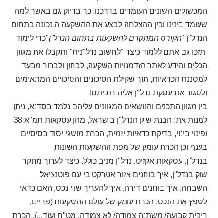
המכשולים השונים העומדים בדרכנו. כך בדיוק גם באשר למה
שעומד בינינו ובין ההצלחה לבצע את ההשקעה ה,נכונה בתחום
הנדל"ן
"
הקורס המתקדם להשקעות בתחום הנדל"ן
"
כדי לימוד
תזכו גם אתם ללמוד כיצד "לחשוב נדל"נית" ותקבלו את מגוון
הכלים והידע לאתר הזדמנויות השקעה, לבחון ולברור מבעד
למסננת הכדאיות, תוך שקילת הסיכונים והסיכויים המתאימים
ולסגור את עסקת נדל"ן אליה חיכיתם
!
בין מגוון התכנים והנושאים המגוונים עליהם נלמד בסדנא, ניתן
למנות את: הבנת שוק הנדל"ן בישראל, מהן עסקאות תמ"א 38
ופינוי בינוי, בדיקת כדאיות יזמית, הכרת מושגי יסוד בסיסיים
בענף וכן הכרת עומק של מפת ההשקעות השונות
בנדל"ן, עסקאות אקזיט, נדל"ן מניב כולל, כיצד לערוך מחקר
שוק בנדל"ן, איך בוחנים
אזור אטרקטיבי עם פוטנציאל
השבחה, איך בוחנים דירה, איך להעריך שווי נכס, האם כדאי
לשפץ את הנכס, הכרת עומק של עולם ההשקעות (פריים,
ריבית קבועה/ משתנה צמודה/ לא צמודה, מט"ח ועוד...), הכרת