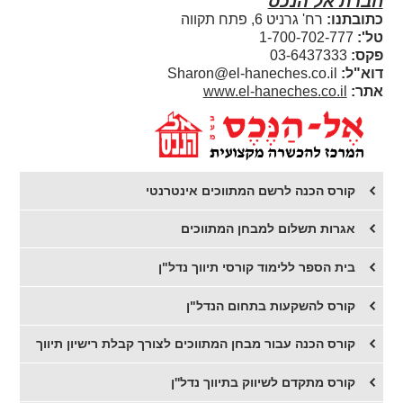
חברת אל הנכס
כתובתנו:
רח' גרניט 6, פתח תקווה
טל':
1-700-702-777
פקס:
03-6437333
דוא"ל:
Sharon@el-haneches.co.il
אתר:
www.el-haneches.co.il
קורס הכנה לרשם המתווכים אינטרנטי
אגרות תשלום למבחן המתווכים
בית הספר ללימוד קורסי תיווך נדל"ן
קורס להשקעות בתחום הנדל"ן
קורס הכנה עבור מבחן המתווכים לצורך קבלת רישיון תיווך
קורס מתקדם לשיווק בתיווך נדל''ן