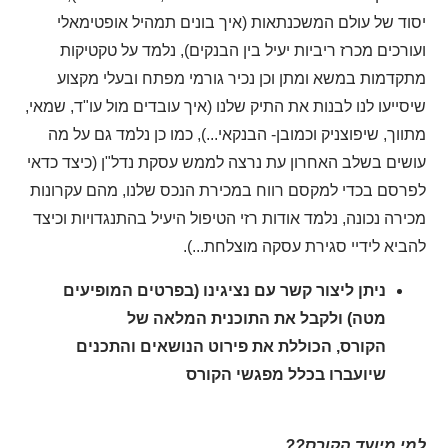
יסוד של עולם המשכנתאות (איך בונים תמהיל אופטימאלי
ועורכים מכרז ריביות יעיל בין הבנקים), נלמד על טקטיקות
מתקדמות במשא ומתן וכן נכיר גורמי מפתח ובעלי מקצוע
שיסייעו לנו לבנות את התיק שלנו (איך עובדים מול עו"ד, שמאי,
מתווך, שיפוצניק וכמובן- הבנקאי...), כמו כן נלמד גם על מה
עושים בשלב האחרון עת נרצה לממש עסקת נדל"ן (כיצד כדאי
לפרסם בכדי למקסם רווח במכירת הנכס שלנו, מהם עקרונות
מכירה נכונה, נלמד אודות רזי הטיפול היעיל בהתנגדויות וכיצד
להביא לידיי סגירת עסקה מוצלחת...).
ניתן ליצור קשר עם נציגינו (בפרטים המופיעים
מטה) ולקבל את התוכנית המלאה של
הקורס, הכוללת את פירוט הנושאים והתכנים
שיועברו בכלל מפגשי הקורס
למי מיועד הקורס?
?