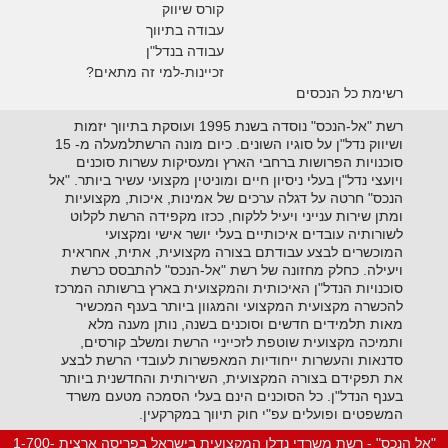
קורס שיווק
עבודה בתיווך
עבודה בנדל"ן
זכיינות-למי זה מתאים?
רשימת כל הנכסים
רשת "אל-הנכס" נוסדה בשנת 1995 ועוסקת בתיווך יזמות
ושיווק נדל"ן על סוגיו השונים. כיום מונה הרשתלמעלה מ- 15
סוכנויות הפרושות ברחבי הארץ ומעסיקות עשרות סוכנים
ויועצי נדל"ן בעלי ניסיון חיים ומוניטין מקצועי עשיר ביותר. "אל
הנכס" חרטה על דגלה ערכים של אמינות, איכות, מקצועיות
ומתן שירות ענייני ויעיל ללקוח, ככזו מקפידה הרשת לקלוט
לשורותיה עובדים איכותיים בעלי יושר אישי ומקצועי
המוכשרים לבצע עבודתם בצורה מקצועית, אתית, אחראית
ויעילה. כחלק מחזונה של רשת "אל-הנכס" להתבסס כרשת
סוכנויות הנדל"ן האיכותית והמקצועית בארץ ברשותה המרכז
להכשרה מקצועית המקצועי והמגוון ביותר בענף המכשיר
מאות תלמידים חדשים וסוכנים בשנה, נותן מענה מלא
ותמיכה מקצועית שוטפת לזכייניי הרשת ומשלב קורסים,
סדנאות והעשרות ייחודיות המאפשרות לעובדי הרשת לבצע
את תפקידם בצורה המקצועית, השירותית והחדשנית ביותר
בענף הנדל"ן. כל הסוכנים הינם בעלי הסמכה מטעם משרד
המשפטים ופועלים עפ"י חוק תיווך במקרקעין.
"אל הנכס" - רשת משרדי נדלן המקצועית בישראל בפריסה ארצית 1-700-