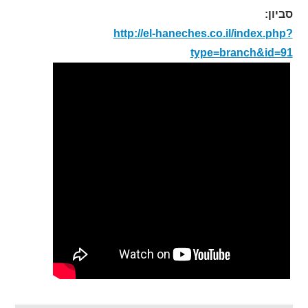
סביון:
http://el-haneches.co.il/index.php?
type=branch&id=91