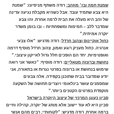
שמנת חמה ובז׳ מוזהב:
רודה משתף מניסיונו: ״שמנת
היא צבע שתמיד עובד. אבל כשהיא מקבלת נגיעה עדינה
של זהב היא מעלה את הבית לרמה אחרת. זהו צבע
שמדבר ללב – חמימות ומשפחתיות – ובו בזמן משדר
יוקרה אמיתית.״
כחול אוקיינוס וצהוב חרדל
: רודה מדגיש: ״אלו צבעי
אנרגיה. כחול מעניק רוגע ואמון, צהוב חרדל מוסיף דרמה
ואופטימיות. יחד הם הופכים חלל גדול לאייקון עיצובי.״
נחושת וברונזה מטאליים
: רודה מוסיף: ״כאשר אני רואה
שימוש בנחושת או ברונזה בפרטי נגרות או בתאורה, אני
יודע שמדובר בבית שתוכנן בקפידה. אלה צבעים
שמסמנים עושר בינלאומי ויוצרים תחושה של השקעה
מוקפדת בפרטים הקטנים ביותר.״
סביון כעוגן המרכזי של עיצוב היוקרה בישראל
סביון היא לא עוד יישוב אלא מותג של יוקרה, קהילה וחיים
ברמה אחרת. רודה מדגיש: ״לקוחותיי, רבים מהם אנשי