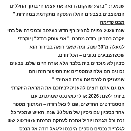
שנמכר: ״ברגע שהקונה רואה את עצמו חי בתוך החללים
המעוצבים בצבעים האלו העסקה מתקדמת במהירות.״
מבט קדימה
שנת 2026 צפויה להציב רף חדש בעיצוב ובמכירה של בתי
יוקרה בסביון. רודה מסכם: ״אני עוסק בנדל״ן יוקרתי
למעלה מ־30 שנה, ומה שאני רואה בבירור הוא
שכשהצבעים נכונים – הכל זורם.
סביון לא מוכרים בית בלבד אלא אורח חיים שלם. צבעים
נכונים הם אלה שמספרים את הסיפור הזה והם
שמעניקים לנכס את ערכו האמיתי.״
אם גם אתם רוצים להעניק לביתכם את המראה היוקרתי
ביותר לשנת 2026 או לרכוש נכס שמתכתב עם
הסטנדרטים החדשים, פנו ליגאל רודה – המתווך מספר
אחד בסביון עם ניסיון של מעל 30 שנה, האיש שמכיר כל
נכס וכל מגמה ויוביל אתכם לעסקה מנצחת 052-2321675
לגלריית נכסים נוספים היכנסו ליגאל רודה אל הנכס