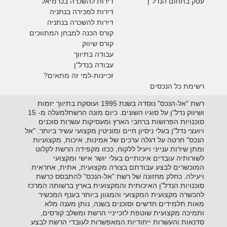
עסק בתחום הנדל"ן
דירות להשכרה
בכרמיאל
דירות למכירה בנתניה
דירות להשכרה בנתניה
קורס הכנה למבחן המתווכים
קורס שיווק
עבודה בתיווך
עבודה בנדל"ן
זכיינות-למי זה מתאים?
רשימת כל הנכסים
רשת "אל-הנכס" נוסדה בשנת 1995 ועוסקת בתיווך יזמות
ושיווק נדל"ן על סוגיו השונים. כיום מונה הרשתלמעלה מ- 15
סוכנויות הפרושות ברחבי הארץ ומעסיקות עשרות סוכנים
ויועצי נדל"ן בעלי ניסיון חיים ומוניטין מקצועי עשיר ביותר. "אל
הנכס" חרטה על דגלה ערכים של אמינות, איכות, מקצועיות
ומתן שירות ענייני ויעיל ללקוח, ככזו מקפידה הרשת לקלוט
לשורותיה עובדים איכותיים בעלי יושר אישי ומקצועי
המוכשרים לבצע עבודתם בצורה מקצועית, אתית, אחראית
ויעילה. כחלק מחזונה של רשת "אל-הנכס" להתבסס כרשת
סוכנויות הנדל"ן האיכותית והמקצועית בארץ ברשותה המרכז
להכשרה מקצועית המקצועי והמגוון ביותר בענף המכשיר
מאות תלמידים חדשים וסוכנים בשנה, נותן מענה מלא
ותמיכה מקצועית שוטפת לזכייניי הרשת ומשלב קורסים,
סדנאות והעשרות ייחודיות המאפשרות לעובדי הרשת לבצע