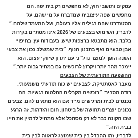
עסקים ותושבי חוץ, לא מחפשים רק בית יפה. הם
מחפשים שפה עיצובית שמדברת על מי שהם, על
הסטנדרט שהם רגילים אליו בעולם, ועל המעמד שלהם.״
לדבריו, השימוש בצבעים של 2026 אינו מסתיים בקירות
בלבד. הוא מתבטא ברצפות שיש, בעבודות עץ, בחיפויי
אבן טבעיים ואף בתכנון הנוף. ״בית שמשלב נכון את צבעי
השנה הופך למוצר נדל״ני עם יתרון שיווקי עצום. הוא
יימכר מהר יותר ויקרוץ לרוכשים גם במחיר גבוה יותר.״
ההשפעה התודעתית של הצבעים
מעבר לאסתטיקה, לצבעים יש כוח תודעתי משמעותי.
רודה מסביר: ״רוכשים מקבלים החלטות רגשיות. הם
נכנסים לבית ומרגישים מייד אם הוא מתאים להם. צבעים
נכונים יוצרים תחושה של ביטחון, חום והזדהות. זה הרגע
שבו הקונה כבר לא רק מסתכל אלא מתחיל לדמיין את חייו
בבית הזה.״
לדבריו, זהו ההבדל בין בית שמוצג לראווה לבין בית