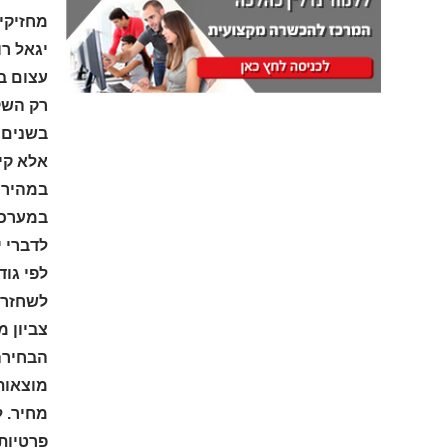
מחזיקי
יגאל רו
עצום בי
רק השקע
בשנים 
אלא קיב
במהירו
במערכת
לדברי י
לפי גוד
לשחזר. 
צביון מ
הבחירה
מוצאות
מחיר. 
פרטיות 