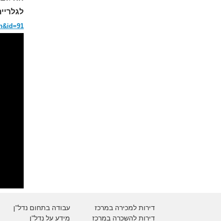
לגלריית
ch&id=91
דירות למכירה במרכז
עבודה בתחום נדל"ן
דירות להשכרה במרכז
מידע על נדל"ן