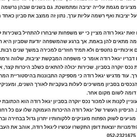
 מציגים מגמת עלייה יציבה ומתמשכת. גם בשנים שבהן נרשמה ה
ל יציבות ואף רשמה עליות ערך. נתון זה ממצב את סביון כאחד 
זאת יגאל רודה מציין כי יש משפחות שיבחרו להתחיל בשכירות 
 מה מתאים להן באמת. אך ברגע שהמשפחה יודעת שסביון היא ה
 איכותיים נחטפים ולא תמיד חוזרים למכירה במשך שנים רבות.
 דבריו יגאל רודה אומר כי משפחה המבקשת יציבות, שלווה ורמ
נכס יוקרה בסביון. שכירות יכולה להתאים כשלב היכרות קצר, א
ך. עוד מדגיש יגאל רודה כי מספיקה התבוננות בהיסטוריית המח
הנכסים בסביון ממשיכים לעלות בעקביות לאורך השנים, ומעניק
דומה לשום מקום אחר.
ניין לקנות או למכור נכס יוקרה בסביון יגאל רודה הוא הכתובת
הניסיון העשיר של יגאל רודה ההיכרות העמוקה שלו עם כל רחוב 
גיעים לשוק הפתוח מעניקים ללקוחותיו יתרון גדול בבחירה ובר
0