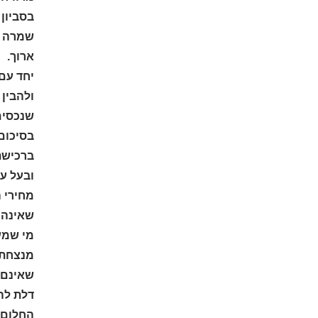
בסביון
שמרה ע
ארוך.
יחד עם 
ולהבין
שנכסים
בסיכום
ברכישת 
ובעל ער
מחירי 
שאינה 
מי שמעו
מנצחת. 
שאינם מ
החלום 52-2321675