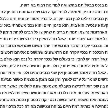
ם בנכס בבעלותם בהשוואה למדינות רבות באירופה.
דה תושב סביון ומומחה לבתי יוקרה מגרשים ואחוזות בסביון עם 
ן נכסים רגילים לבין נכסי יוקרה. לדבריו מספרים וניתוחים כלכ
ה פיננסית. הוא בית, הוא סגנון חיים והוא נכס משפחתי בעל ער
האחרונות נרשמו תנודות בריבית שהקשו על רבים לקחת מימון לר
ל אופי בוגר וזהיר יותר. יגאל רודה מציין כי ברגע שהריבית תתיי
ת. ובנכסי יוקרה הדבר מורגש עוד יותר משום שמראש מדובר בה
 הכלכלית נכסי יוקרה הם הראשונים שמושכים אליהם רוכשים 
גאל רודה יש להבין כי בעולם של נכסי יוקרה כל נכס הוא עולם בפ
ל או מחיר למטר. הוא ייחודי, נולד מתוך מחשבה אדריכלית, מש
יגאל רודה אומר שבסביון אין שני נכסים זהים ולכן אין מחיר אח
רשים שומר על ערכו לאורך זמן וגם מזנק בעוצמה כאשר מגיעה ת
 בין שכירות לרכישה מקבלת משמעות שונה לחלוטין כאשר מדובר
 את עצמן עוברות מנכס לנכס מאבדות תחושת שייכות ולעיתים מפ
לעומת זאת משפחות שרוכשות נכס יוקרה בסביון נהנות מהשתרש
קהילה איכותית רמת חיים גבוהה ונגישות מהירה לכל מרכזי התעס