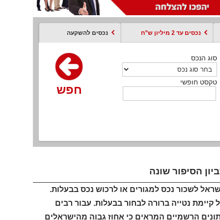
נכסים עד 2 מיליון ש”ח
נכסים להשקעה
סוג הנכס
סוג הנכס
סוג הנכס
סוג הנכס
סוג עסקה
קסט חופשי
טקסט חופשי
טקסט חופשי
טקסט חופשי
טקסט חופשי
חפש
חפש
חפש
חפש
חפש
חפש
חפש
ון הסיפור שונה
ראל לשכור נכס למגורים או לרכוש נכס בבעלות.
קיימת נטייה ברורה לבחור בבעלות. עבור רבים
נתונים הרשמיים המראים כי אחוז גבוה מהישראלים