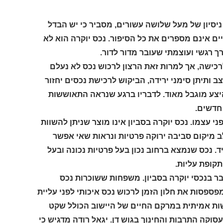
ניסיון של מעל שלושה עשורים, מסביר כי יש הבדל
ליים אינם מספרים את כל הסיפור. נכס יוקרה הוא לא
ך רגשי ועוצמתי שעובר מדור לדור.
כישה, אך למרות זאת הרצון לרכוש נכס לא נעלם
צב ותיתן סימני ירידה, הביקוש לרכישת נכסים יחזור
יצע מוגבל מאוד. לדבריו ברגע שנראה התאוששות
חדשים.
ני עצמו. נכס יוקרה בסביון אינו מוצר שניתן להשוות
לב מיקום סביבה ירוקה פרטיות ונראות שאי אפשר
יד. נכס שנמצא ברחוב נכון בעל פרטיות נכונה ובעל
קופת עליות.
 בנכסי יוקרה בסביון. משפחות ששוכרות נכס
ספסות את חלון הזמן לרכוש נכס איכותי לפני עליית
ות אמיתית במרקם החיים של היישוב הכולל שקט
וקה התרבות והחינוך בגוש דן. יגאל רודה מדגיש כי