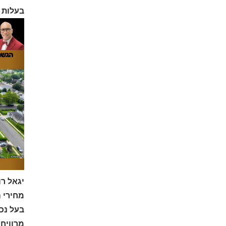
בעלות ע
יגאל רו
מחירי 
בעל נכ
מרוויח 