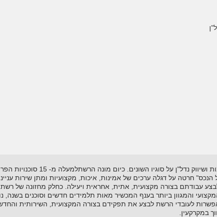
"ן
רשת "אל-הנכס" נוסדה בשנת 1995 ועוסקת
"אל הנכס" חרטה על דגלה ערכים של אמינות, איכות, מקצועיות ומתן שירות עניי
לבצע עבודתם בצורה מקצועית, אתית, אחראית ויעילה. כחלק מחזונה של רשת 
ועי והמגוון ביותר בענף המכשיר מאות תלמידים חדשים וסוכנים בשנה, נות
שרות לעובדי הרשת לבצע את תפקידם בצורה המקצועית, השירותית והחדשנית
ך במקרקעין.