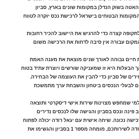
אטה בשוק הנדלן במקומות שונים בארץ, סביון
המקומות הבטוחים בישראל לרכישת נכס יוקרה לטווח
לתקופה קצרה כדי להרגיש את היישוב להכיר רחובות
מקום עבורה אין סיבה לדחות את הרכישה משום
ת חיים גבוהה לאורך שנים מוצאת את מענה האמת
ך הבעלות היא זו שמעניקה שורשים ויוצרת עתיד בטוח
ירים של סביון כדי להבין את העוצמה של הבחירה.
ים לבעלי הנכסים ביטחון והשבחת ערך מתמשכת
 למי שמחפש מצוינות שירות אישי דיסקרטי ותוצאה
פינה ונכס בסביון והגישה שלו לנכסים נדירים
כישה נכונה. שיחה אישית עם יגאל רודה יכולה לפתוח
דלת להזדמנויות יוצאות דופן התקשרו עכשיו ליגאל רודה, אוהב את העבודה לשירותכם, מומחה מספר 1 בסביון והגשימו את