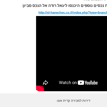
 נכסים נוספים היכנסו ליגאל רודה אל הנכס סביון:
http://el-haneches.co.il/index.php?type=bran
דירות למכירה קרית אונו