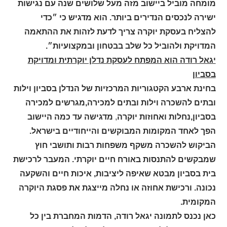
מומחה מוביל ביישוב מזה מעל שלושים שנה עם נגישות
ישירה לנכסים הנדירים ביותר. הוא מדגיש כי ״כדי
להצליח בעסקת יוקרה צריך לדעת לזהות את ההתאמה
המדויקת ולהוביל כל שלב בבטחון ובמקצועיות״
.
יגאל רודה הוא המפתח לעסקת נדלן יוקרתית ומדויקת
בסביון
בחינת ארבע הקטגוריות המרכזיות
של הנדלן בסביון וילות
ובתים להשכרה וילות ובתים למכירה,
מגרשים למכירה
בסביון,נחלות ואחוזות יוקרה
,
מדגישה עד כמה היישוב
הפך לאחד המקומות המבוקשים והייחודיים בישראל.
הביקוש להשכרה משקף משפחות רבות ותושבי חוץ
שמבקשים להתנסות באורח חיים יוקרתי. המעבר לרכישת
בית בסביון מבטא שאיפה ליציבות, איכות חיים והשקעה
נכונה. ורכישת אחוזה או נחלה מייצגת את פסגת היוקרה
המקומית.
כאן נכנס לתמונה יגאל רודה, הדמות המחברת בין כל