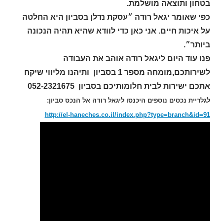
בטחון ותוצאה מושלמת.
כפי שאומר יגאל רודה ״עסקת נדלן בסביון היא החלטה
על איכות חיים. אני כאן כדי לוודא שהיא תהיה הנכונה
ביותר״.
פנו עוד היום ליגאל רודה אוהב את העבודה
לשירותכם,מומחה מספר 1 בסביון ותיהנו מליווי שיקח
אתכם ישירות לבית חלומותיכם בסביון 052-2321675
לגלריית נכסים נוספים היכנסו ליגאל רודה אל הנכס סביון:
http://el-haneches.co.il/index.php?type=branch&id=91