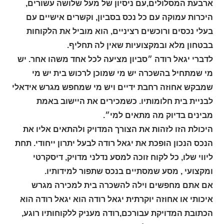
ארבעת המסלולים,עם ניסיון של מעל שלושה עשורים,
היכרות עמוקה עם כל נכס בסביון, וקשרים אישיים עם
בעלי נכסים ורוכשים רציניים, הוא מוביל את הלקוחות
בבטחון מלא ובמקצועיות שאין לה תחליף.
לדברי יגאל רודה ״סביון מציעה לכל אחד משהו אחר. יש
מי שמתחיל בהשכרה יש מי שמוכן לרכוש בית יש מי
שמבקש אחוזה רחבת ידיים
ויש מי שמחפש מגרש אידאלי
לבניית בית חלומותיו
.
כשמכירים את היישוב באמת
מבינים בדיוק מה מתאים למי״.
היכולת הזו לזהות את הצורך המדויק ולהתאים אליו את
הנכס הנכון הופכת את יגאל רודה לבעל יתרון ייחודי. תחת
ליווי שלו, כל לקוח זוכה למסע נדלני מדויק, דיסקרטי
ומקצועי , מסע שמסתיים בנכס שתפור למידותיו.
אם אתם מחפשים וילה להשכרה בית למכירה
מגרש
איכותי
או אחוזה יוקרתית יגאל רודה הוא יגאל רודה הוא
הכתובת המדויקת עבורכם,ר
ודה מעניק ללקוחותיו רוגע,