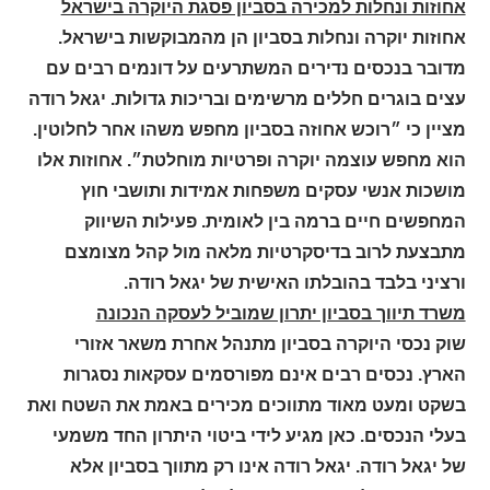
אחוזות ונחלות למכירה בסביון פסגת היוקרה בישראל
אחוזות יוקרה ונחלות בסביון הן מהמבוקשות בישראל.
מדובר בנכסים נדירים המשתרעים על דונמים רבים עם
עצים בוגרים חללים מרשימים ובריכות גדולות. יגאל רודה
מציין כי ״רוכש אחוזה בסביון מחפש משהו אחר לחלוטין.
הוא מחפש עוצמה יוקרה ופרטיות מוחלטת״. אחוזות אלו
מושכות אנשי עסקים משפחות אמידות ותושבי חוץ
המחפשים חיים ברמה בין לאומית. פעילות השיווק
מתבצעת לרוב בדיסקרטיות מלאה מול קהל מצומצם
ורציני בלבד בהובלתו האישית של יגאל רודה
.
משרד תיווך בסביון יתרון שמוביל לעסקה הנכונה
שוק נכסי היוקרה בסביון מתנהל אחרת משאר אזורי
הארץ. נכסים רבים אינם מפורסמים עסקאות נסגרות
בשקט ומעט מאוד מתווכים מכירים באמת את השטח ואת
בעלי הנכסים. כאן מגיע לידי ביטוי היתרון החד משמעי
של יגאל רודה. יגאל רודה אינו רק מתווך בסביון אלא