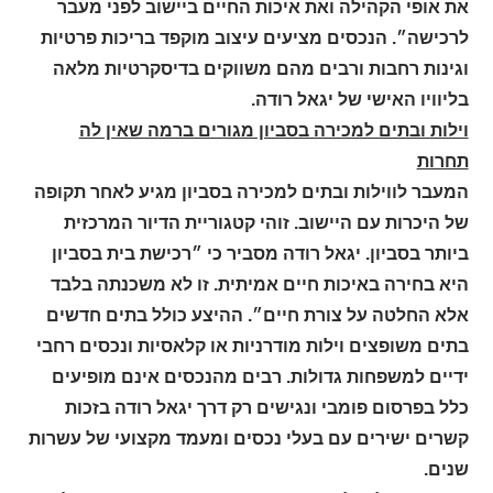
את אופי הקהילה ואת איכות החיים ביישוב לפני מעבר
לרכישה״. הנכסים מציעים עיצוב מוקפד בריכות פרטיות
וגינות רחבות ורבים מהם משווקים בדיסקרטיות מלאה
בליוויו האישי של יגאל רודה
.
וילות ובתים למכירה בסביון מגורים ברמה שאין לה
תחרות
המעבר לווילות ובתים למכירה בסביון מגיע לאחר תקופה
של היכרות עם היישוב. זוהי קטגוריית הדיור המרכזית
ביותר בסביון. יגאל רודה מסביר כי ״רכישת בית בסביון
היא בחירה באיכות חיים אמיתית. זו לא משכנתה בלבד
אלא החלטה על צורת חיים״. ההיצע כולל בתים חדשים
בתים משופצים וילות מודרניות או קלאסיות ונכסים רחבי
ידיים למשפחות גדולות. רבים מהנכסים אינם מופיעים
כלל בפרסום פומבי ונגישים רק דרך יגאל רודה בזכות
קשרים ישירים עם בעלי נכסים ומעמד מקצועי של עשרות
שנים
.