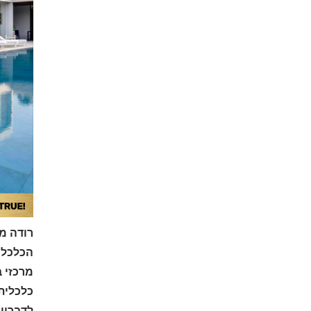
רודה מ
הכלכלי
מרכזי ב
כלכלית”
לדבריו,