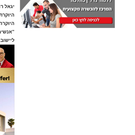
היוקרתי
היוקרה
“אנשים 
ליישוב