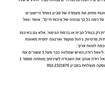
מאוזנות מחזק את מעמדה של סביון כאחד היישובים
 רמה כל כך גבוהה של איכות חיים”, אומר יגאל
ת רק בגודל הבית או ברמת הגימור, אלא גם באיכות
ת, פרטיות, ניהול מוקפד וארנונה יחסית מאוזנת
מה לטווח ארוך.
אם גם אתם רוצים ליהנות מכל היתרונות שסביון מציעה, זה הזמן לפנות ליגאל רודה,האיש שמלווה כבר מעל 3 עשורים את
העסקאות היוקרתיות והמשמעותיות ביותר בסביון.התקשרו עוד היום ליגאל רודה אוהב את העבודה לשירותך,מומחה מספר 1
לחת בסביון 052-2321675