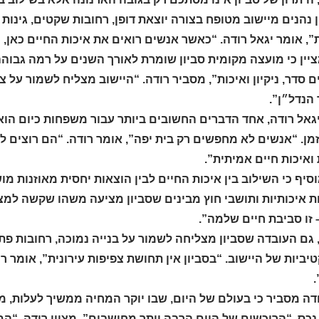
 נהנים מיישוב מטופח בצורה יוצאת דופן, רחובות שקטים, גינות צי
, אומר יגאל רודה. “כאשר אנשים רואים את איכות החיים כאן, 
יין כי מועצה מקומית סביון שומרת לאורך השנים על רמה גבוהה
 סדר, ניקיון ואיכות”, מסביר רודה. “היישוב מצליח לשמור על צ
הנדל״ן”.
יגאל רודה, אחד הדברים החשובים ביותר עבור משפחות כיום הוא
מן. “אנשים לא מחפשים רק בית יפה”, אומר רודה. “הם רוצים 
ואיכות חיים אמיתית”.
סיף כי השילוב בין איכות החיים לבין הוצאות יחסית מאוזנות מו
 איכותיות ותושבי חוץ מבינים שסביון מציעה משהו שקשה למצוא
 זו סביבת חיים שלמה”.
, גם העובדה שסביון מצליחה לשמור על בנייה נמוכה, רחובות פ
ביות של היישוב. “בסביון אין תחושת צפיפות עירונית”, אומר 
דה מסביר כי בעולם של היום, שבו יוקר המחיה ממשיך לעלות, 
כס. “הרוכשים של היום הרבה יותר מחושבים”, מציין רודה. “ה