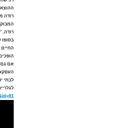
ההוצאו
רודה מד
המבוקש
רודה. “
בסופו 
החיים ש
הופכים
לבתי יו
לגלריית
h&id=91