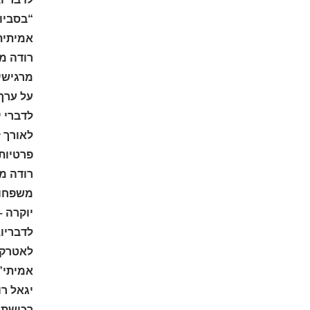
“בסביון
אמיתית”
רודה מצ
מרגישים
על ערך 
לדברי 
לאורך ז
פרטיות 
רודה מו
משפחות
יוקרה –
לדבריו
לאטרקטי
אמיתי”.
יגאל רו
רכישת נ