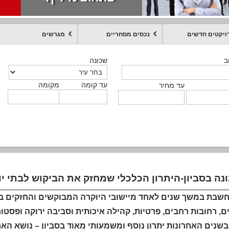
ויקטים חדשים
נכסים מסחריים
מגרשים
מקומה
עד קומה
עד מחיר
שכונה
שכונה
שכונה
שכונה
שכונה
שכונה
ט
ב
ב
ב
ב
ב
עד קומה
עד קומה
עד קומה
עד קומה
מקומה
מקומה
מקומה
מקומה
מקומה
עד קומה
טקסט חופשי
עד מחיר
עד מחיר
עד מחיר
עד מחיר
עד קומה
עד מחיר
נה בסביון-היתרון הכלכלי שמחזק את הביקוש לבתי יו
נחשבת במשך שנים לאחד מיישובי היוקרה המבוקשים והחזקים בי
, רחובות רחבים, פרטיות, קהילה איכותית וסביבה ירוקה ופסטור
שנים האחרונות יתרון נוסף ומשמעותי מאוד בסביון – נושא האר