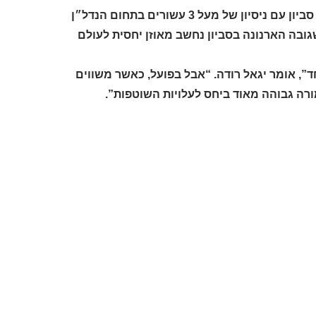
יגאל רודה, מומחה מספר 1 לבתי יוקרה, אחוזות ומגרשים בסביון ותושב סביון עם ניסיון של מעל 3 עשורים בתחום הנדל״ן
גובה הארנונה בסביון נחשב מאוזן יחסית לעולם
ד”, אומר יגאל רודה. “אבל בפועל, כאשר משווים
רה גבוהה מאוד ביחס לעלויות השוטפות”.