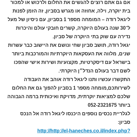
אם גם אתם רוצים להגשים את החלום ולרכוש או למכור
בית יוקרה, וילה, אחוזה או מגרש בסביון, זה הזמן לפנות
ליגאל רודה – המומחה מספר 1 בסביון, עם ניסיון של מעל
ל־30 שנה בעולם היוקרה, קשרים חובקי עולם והיכרות
נדירה עם שוק בתי היוקרה של סביון.
יגאל רודה, תושב סביון שחי ונושם את היישוב כבר עשרות
שנים, מלווה את העסקאות היוקרתיות והמורכבות ביותר
בישראל עם דיסקרטיות, מקצועיות ושירות אישי שהפכו
לשם דבר בעולם הנדל״ן היוקרתי.
התקשרו עכשיו ותנו ליגאל רודה אוהב את העבודה
לשירותכם,מומחה מספר 1 בסביון להפוך גם את החלום
שלכם למציאות יוקרתית, מדויקת ואיכותית ברמה הגבוהה
ביותר 052-2321675
לגלריית נכסים נוספים היכנסו ליגאל רודה אל הנכס
סביון:
http://​http://el-haneches.co.il/index.php?