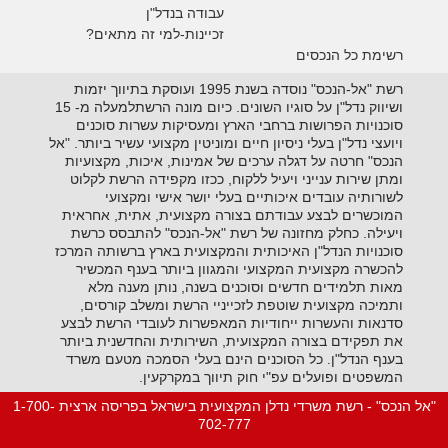
עבודה בנדל"ן
זכיינות-למי זה מתאים?
רשימת כל הנכסים
רשת "אל-הנכס" נוסדה בשנת 1995 ועוסקת בתיווך יזמות
ושיווק נדל"ן על סוגיו השונים. כיום מונה הרשתלמעלה מ- 15
סוכנויות הפרושות ברחבי הארץ ומעסיקות עשרות סוכנים
ויועצי נדל"ן בעלי ניסיון חיים ומוניטין מקצועי עשיר ביותר. "אל
הנכס" חרטה על דגלה ערכים של אמינות, איכות, מקצועיות
ומתן שירות ענייני ויעיל ללקוח, ככזו מקפידה הרשת לקלוט
לשורותיה עובדים איכותיים בעלי יושר אישי ומקצועי
המוכשרים לבצע עבודתם בצורה מקצועית, אתית, אחראית
ויעילה. כחלק מחזונה של רשת "אל-הנכס" להתבסס כרשת
סוכנויות הנדל"ן האיכותית והמקצועית בארץ ברשותה המרכז
להכשרה מקצועית המקצועי והמגוון ביותר בענף המכשיר
מאות תלמידים חדשים וסוכנים בשנה, נותן מענה מלא
ותמיכה מקצועית שוטפת לזכייניי הרשת ומשלב קורסים,
סדנאות והעשרות ייחודיות המאפשרות לעובדי הרשת לבצע
את תפקידם בצורה המקצועית, השירותית והחדשנית ביותר
בענף הנדל"ן. כל הסוכנים הינם בעלי הסמכה מטעם משרד
המשפטים ופועלים עפ"י חוק תיווך במקרקעין.
"אל הנכס" - רשת משרדי נדלן המקצועית בישראל בפריסה ארצית 1-700-
702-777