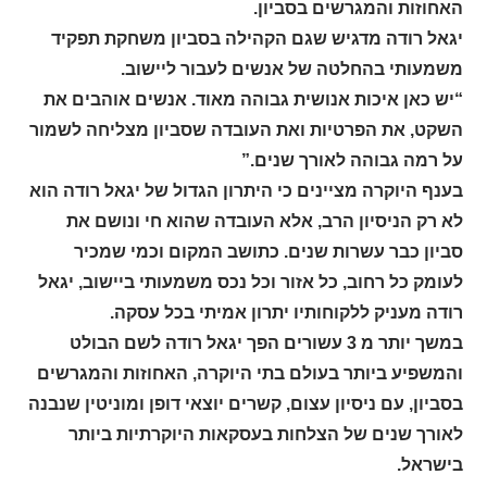
האחוזות והמגרשים בסביון.
יגאל רודה מדגיש שגם הקהילה בסביון משחקת תפקיד
משמעותי בהחלטה של אנשים לעבור ליישוב.
“יש כאן איכות אנושית גבוהה מאוד. אנשים אוהבים את
השקט, את הפרטיות ואת העובדה שסביון מצליחה לשמור
על רמה גבוהה לאורך שנים.”
בענף היוקרה מציינים כי היתרון הגדול של יגאל רודה הוא
לא רק הניסיון הרב, אלא העובדה שהוא חי ונושם את
סביון כבר עשרות שנים. כתושב המקום וכמי שמכיר
לעומק כל רחוב, כל אזור וכל נכס משמעותי ביישוב, יגאל
רודה מעניק ללקוחותיו יתרון אמיתי בכל עסקה.
במשך יותר מ 3 עשורים הפך יגאל רודה לשם הבולט
והמשפיע ביותר בעולם בתי היוקרה, האחוזות והמגרשים
בסביון, עם ניסיון עצום, קשרים יוצאי דופן ומוניטין שנבנה
לאורך שנים של הצלחות בעסקאות היוקרתיות ביותר
בישראל.