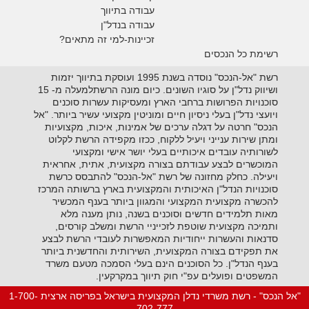
עבודה בתיווך
עבודה בנדל"ן
זכיינות-למי זה מתאים?
רשימת כל הנכסים
רשת "אל-הנכס" נוסדה בשנת 1995 ועוסקת בתיווך יזמות
ושיווק נדל"ן על סוגיו השונים. כיום מונה הרשתלמעלה מ- 15
סוכנויות הפרושות ברחבי הארץ ומעסיקות עשרות סוכנים
ויועצי נדל"ן בעלי ניסיון חיים ומוניטין מקצועי עשיר ביותר. "אל
הנכס" חרטה על דגלה ערכים של אמינות, איכות, מקצועיות
ומתן שירות ענייני ויעיל ללקוח, ככזו מקפידה הרשת לקלוט
לשורותיה עובדים איכותיים בעלי יושר אישי ומקצועי
המוכשרים לבצע עבודתם בצורה מקצועית, אתית, אחראית
ויעילה. כחלק מחזונה של רשת "אל-הנכס" להתבסס כרשת
סוכנויות הנדל"ן האיכותית והמקצועית בארץ ברשותה המרכז
להכשרה מקצועית המקצועי והמגוון ביותר בענף המכשיר
מאות תלמידים חדשים וסוכנים בשנה, נותן מענה מלא
ותמיכה מקצועית שוטפת לזכייניי הרשת ומשלב קורסים,
סדנאות והעשרות ייחודיות המאפשרות לעובדי הרשת לבצע
את תפקידם בצורה המקצועית, השירותית והחדשנית ביותר
בענף הנדל"ן. כל הסוכנים הינם בעלי הסמכה מטעם משרד
המשפטים ופועלים עפ"י חוק תיווך במקרקעין.
"אל הנכס" - רשת משרדי נדלן המקצועית בישראל בפריסה ארצית 1-700-
702-777