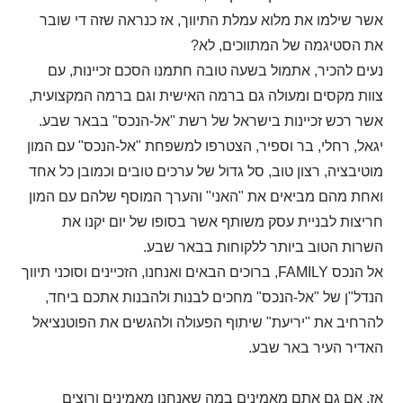
אשר שילמו את מלוא עמלת התיווך, אז כנראה שזה די שובר
את הסטיגמה של המתווכים, לא?
נעים להכיר, אתמול בשעה טובה חתמנו הסכם זכיינות, עם
צוות מקסים ומעולה גם ברמה האישית וגם ברמה המקצועית,
אשר רכש זכיינות בישראל של רשת "אל-הנכס" בבאר שבע.
יגאל, רחלי, בר וספיר, הצטרפו למשפחת "אל-הנכס" עם המון
מוטיבציה, רצון טוב, סל גדול של ערכים טובים וכמובן כל אחד
ואחת מהם מביאים את "האני" והערך המוסף שלהם עם המון
חריצות לבניית עסק משותף אשר בסופו של יום יקנו את
השרות הטוב ביותר ללקוחות בבאר שבע.
אל הנכס
FAMILY
, ברוכים הבאים ואנחנו, הזכיינים וסוכני תיווך
הנדל"ן של "אל-הנכס" מחכים לבנות ולהבנות אתכם ביחד,
להרחיב את "יריעת" שיתוף הפעולה ולהגשים את הפוטנציאל
האדיר העיר באר שבע.
אז, אם גם אתם מאמינים במה שאנחנו מאמינים ורוצים