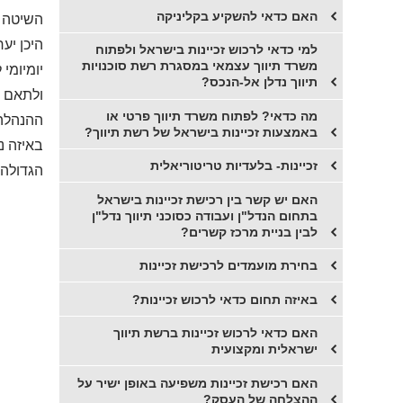
האם כדאי להשקיע בקליניקה
השיטה 
היכן יע
​למי כדאי לרכוש זכיינות בישראל ולפתוח
משרד תיווך עצמאי במסגרת רשת סוכנויות
יומיומי
תיווך נדלן אל-הנכס?
ולתאם פ
​מה כדאי? לפתוח משרד תיווך פרטי או
ההנהלה 
באמצעות זכיינות בישראל של רשת תיווך?
באיזה נ
זכיינות- בלעדיות טריטוריאלית
הגדולה 
האם יש קשר בין רכישת זכיינות בישראל
בתחום הנדל"ן ועבודה כסוכני תיווך נדל"ן
לבין בניית מרכז קשרים?
בחירת מועמדים לרכישת זכיינות
באיזה תחום כדאי לרכוש זכיינות?
האם כדאי לרכוש זכיינות ברשת תיווך
ישראלית ומקצועית
האם רכישת זכיינות משפיעה באופן ישיר על
ההצלחה של העסק?