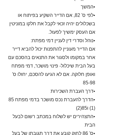
•המשך
•לפי ס' 82, אם הדייר השקיע בפיתוח או
בשכלולים יהיה זכאי לקבל את חלקו במוניטין
אם העסק ימשיך לפעול.
•נוהל וסדרי דין לעניין דמי מפתח:
אם הדייר מעוניין להתפנות יכול להביא דייר
אחר במקומו ולסגור את התנאים בהסכם עם
בעל הבית שיכלול- פינוי מושכר, דמי מפתח
ואופן חלוקה. אם לא הגיעו להסכם, יחולו ס'
85-98
•דרך העברת השכירות
•הדרך להעברת נכס מושכר בדמי מפתח 85
(1) ו85(2)
•התצהירים יש לשלוח במכתב רשום לבעל
הבית
•ס' 86 לחוק קובע את דרך תגובתו של בעל