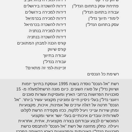
פתיחת עסק בתחום הנדל"ן
דירות להשכרה בירושלים
עבודה בתחום הנדל"ן
דירות למכירה בירושלים
לימודי תיווך נדל"ן
דירות למכירה
בכרמיאל
עסק בתחום הנדל"ן
דירות להשכרה
בכרמיאל
דירות למכירה בנתניה
דירות להשכרה בנתניה
קורס הכנה למבחן המתווכים
קורס שיווק
עבודה בתיווך
עבודה בנדל"ן
זכיינות-למי זה מתאים?
רשימת כל הנכסים
רשת "אל-הנכס" נוסדה בשנת 1995 ועוסקת בתיווך יזמות
ושיווק נדל"ן על סוגיו השונים. כיום מונה הרשתלמעלה מ- 15
סוכנויות הפרושות ברחבי הארץ ומעסיקות עשרות סוכנים
ויועצי נדל"ן בעלי ניסיון חיים ומוניטין מקצועי עשיר ביותר. "אל
הנכס" חרטה על דגלה ערכים של אמינות, איכות, מקצועיות
ומתן שירות ענייני ויעיל ללקוח, ככזו מקפידה הרשת לקלוט
לשורותיה עובדים איכותיים בעלי יושר אישי ומקצועי
המוכשרים לבצע עבודתם בצורה מקצועית, אתית, אחראית
ויעילה. כחלק מחזונה של רשת "אל-הנכס" להתבסס כרשת
סוכנויות הנדל"ן האיכותית והמקצועית בארץ ברשותה המרכז