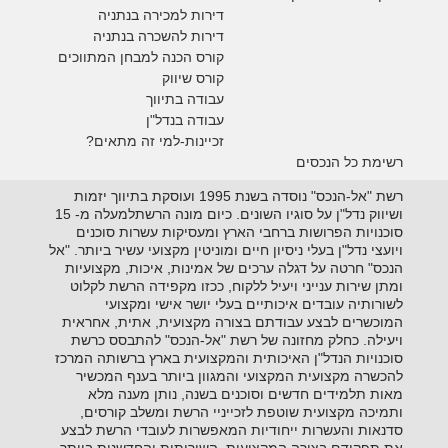
דירות למכירה בנתניה
דירות להשכרה בנתניה
קורס הכנה למבחן המתווכים
קורס שיווק
עבודה בתיווך
עבודה בנדל"ן
זכיינות-למי זה מתאים?
רשימת כל הנכסים
רשת "אל-הנכס" נוסדה בשנת 1995 ועוסקת בתיווך יזמות
ושיווק נדל"ן על סוגיו השונים. כיום מונה הרשתלמעלה מ- 15
סוכנויות הפרושות ברחבי הארץ ומעסיקות עשרות סוכנים
ויועצי נדל"ן בעלי ניסיון חיים ומוניטין מקצועי עשיר ביותר. "אל
הנכס" חרטה על דגלה ערכים של אמינות, איכות, מקצועיות
ומתן שירות ענייני ויעיל ללקוח, ככזו מקפידה הרשת לקלוט
לשורותיה עובדים איכותיים בעלי יושר אישי ומקצועי
המוכשרים לבצע עבודתם בצורה מקצועית, אתית, אחראית
ויעילה. כחלק מחזונה של רשת "אל-הנכס" להתבסס כרשת
סוכנויות הנדל"ן האיכותית והמקצועית בארץ ברשותה המרכז
להכשרה מקצועית המקצועי והמגוון ביותר בענף המכשיר
מאות תלמידים חדשים וסוכנים בשנה, נותן מענה מלא
ותמיכה מקצועית שוטפת לזכייניי הרשת ומשלב קורסים,
סדנאות והעשרות ייחודיות המאפשרות לעובדי הרשת לבצע
את תפקידם בצורה המקצועית, השירותית והחדשנית ביותר