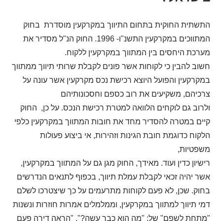
התשתית החוקית בתחום התיווך במקרקעין מוסדרת בחוק
המתווכים במקרקעין התשנ"ו- 1996. החוק הנ"ל מסדיר את
מערכת היחסים בין המתווך במקרקעין ללקוח.
חשוב להבין כי לקוחות אשר פונים לקבלת שרותי תיווך ממתווך
במקרקעין והפועל היוצא רכישת נכס מקרקעין אשר עונה על
צרכיהם, משקיעים את רוב כספם וחסכונותיהם
ולרוב גם לוקחים הלוואה למטרת רכישת הנכס. על כן, החוק
קיים במטרה להסדיר מחד את חובות המתווך במקרקעין כלפי
הלקוח כדוגמת חובת הגינות וזהירות, אי ביצוע פעולות
משפטיות,
רישיון כדין ועוד. מאידך, החוק מגן גם על המתווך במקרקעין,
אשר יהיה זכאי לקבלת עמלת תיווך, בכפוף לתנאים הנדרשים
בחוק. שכן, לא פעם לקוחות מתרעמים על כך שיצטרכו לשלם
דמי תיווך למתווך במקרקעין, וממלמלים אמרות חוזרות ונשנות
"מתחת לשפם" של
:
"מה הוא כבר עשה?", "הראה דירה פעם