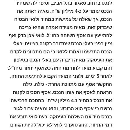
לנכס ברחוב טאגור בתל אביב, וסיפר לה שמחיר
הנכס עומד על כ-4 מיליון ש"ח, מאיה ראתה את
הנכס, אך שאלה על גמישות במחיר ולואי הבטיח
שיבדוק זאת. מאיה מצידה אמרה שהיא צריכה
להתייעץ עם אסף השוהה בחו"ל. לואי אכן בדק ואף
ציין בפני בעלי הנכס שמדובר בקונה רצינית. בעלי
הנכס התרשמו ואמרו ללואי כי הם מתכוונים לקדם
את העיסקה. מאיה דיברה עם בעלי הנכס בטלפון
והם קבוע מועד לחתימת חוזה כשאסף יחזור מחו"ל.
לאחר 5 ימים, ולפני המועד הקבוע לחתימת החוזה,
התקשר אסף עם מתווכת אחרת - גילה. גילה
הראתה לאסף את אותו הנכס. אסף הסכים לקנות
את הנכס במחיר 4.1 מיליון ש"ח. בהסכם הרכישה
נרשם כי אסף הוא הרוכש, והוא ומאיה עבור לגור
בנכס מיד עם השלמת העיסקה. כעת לואי תובע את
דמי התיווך. הזוג טוען כי לואי לא יכול להיות הגורם