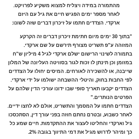
מהתמורה במידה ויצליח למצוא משקיע לפרויקט.
לאחר מספר ימים הפגיש חיים את גיל עם היזם
ארקדי. הצדדים חתמו על זיכרון דברים שזה לשונו:
"בתוך 30 ימים מיום חתימת זיכרון דברים זה הקרקע
המזוהה ע"פ תשריט מצורף תירשם על שם ארקדי.
בתמורה לשינוי הרישום ישלם ארקדי לגיל 4 מיליון ש"ח
במזומן וכן תינתן לו זכות לגור בסוויטה העליונה של המלון
שייבנה, או להשכירה לאורחים. המיסים יחולו על הצדדים
לפי החבות בחוק, והיטלי ההשבחה ישולמו על ידי ארקדי.
הצדדים יקבעו תאריך סופי שבו ידונו עורכי הדין שלהם על
הפרטים הנותרים."
הצדדים חתמו על המסמך והתשריט, אולם לא לחצו ידיים.
לאחר כשבוע, ובטרם נחתם חוזה בפני עורך דין, הסתכסכו
גיל וארקדי והחליטו לעצור את ההתקדמות. חיים שמע כל
כך ומיהר לדרוש מגיל את דמי התיווך בגובה 2%.