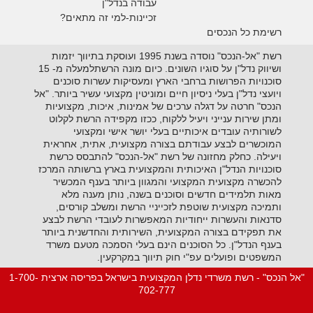
עבודה בנדל"ן
זכיינות-למי זה מתאים?
רשימת כל הנכסים
רשת "אל-הנכס" נוסדה בשנת 1995 ועוסקת בתיווך יזמות
ושיווק נדל"ן על סוגיו השונים. כיום מונה הרשתלמעלה מ- 15
סוכנויות הפרושות ברחבי הארץ ומעסיקות עשרות סוכנים
ויועצי נדל"ן בעלי ניסיון חיים ומוניטין מקצועי עשיר ביותר. "אל
הנכס" חרטה על דגלה ערכים של אמינות, איכות, מקצועיות
ומתן שירות ענייני ויעיל ללקוח, ככזו מקפידה הרשת לקלוט
לשורותיה עובדים איכותיים בעלי יושר אישי ומקצועי
המוכשרים לבצע עבודתם בצורה מקצועית, אתית, אחראית
ויעילה. כחלק מחזונה של רשת "אל-הנכס" להתבסס כרשת
סוכנויות הנדל"ן האיכותית והמקצועית בארץ ברשותה המרכז
להכשרה מקצועית המקצועי והמגוון ביותר בענף המכשיר
מאות תלמידים חדשים וסוכנים בשנה, נותן מענה מלא
ותמיכה מקצועית שוטפת לזכייניי הרשת ומשלב קורסים,
סדנאות והעשרות ייחודיות המאפשרות לעובדי הרשת לבצע
את תפקידם בצורה המקצועית, השירותית והחדשנית ביותר
בענף הנדל"ן. כל הסוכנים הינם בעלי הסמכה מטעם משרד
המשפטים ופועלים עפ"י חוק תיווך במקרקעין.
"אל הנכס" - רשת משרדי נדלן המקצועית בישראל בפריסה ארצית 1-700-
702-777