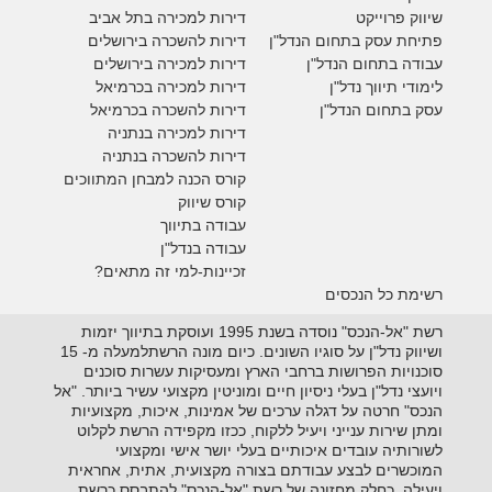
ש
יווק פרוייקט
דירות למכירה בתל אביב
פתיחת עסק בתחום הנדל"ן
דירות להשכרה בירושלים
עבודה בתחום הנדל"ן
דירות למכירה בירושלים
לימודי תיווך נדל"ן
דירות למכירה
בכרמיאל
עסק בתחום הנדל"ן
דירות להשכרה
בכרמיאל
דירות למכירה בנתניה
דירות להשכרה בנתניה
קורס הכנה למבחן המתווכים
קורס שיווק
עבודה בתיווך
עבודה בנדל"ן
זכיינות-למי זה מתאים?
רשימת כל הנכסים
רשת "אל-הנכס" נוסדה בשנת 1995 ועוסקת בתיווך יזמות
ושיווק נדל"ן על סוגיו השונים. כיום מונה הרשתלמעלה מ- 15
סוכנויות הפרושות ברחבי הארץ ומעסיקות עשרות סוכנים
ויועצי נדל"ן בעלי ניסיון חיים ומוניטין מקצועי עשיר ביותר. "אל
הנכס" חרטה על דגלה ערכים של אמינות, איכות, מקצועיות
ומתן שירות ענייני ויעיל ללקוח, ככזו מקפידה הרשת לקלוט
לשורותיה עובדים איכותיים בעלי יושר אישי ומקצועי
המוכשרים לבצע עבודתם בצורה מקצועית, אתית, אחראית
ויעילה. כחלק מחזונה של רשת "אל-הנכס" להתבסס כרשת