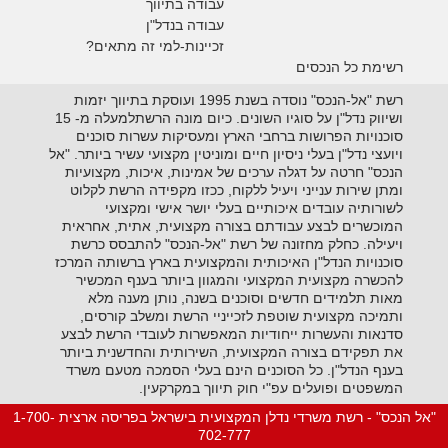
עבודה בתיווך
עבודה בנדל"ן
זכיינות-למי זה מתאים?
רשימת כל הנכסים
רשת "אל-הנכס" נוסדה בשנת 1995 ועוסקת בתיווך יזמות
ושיווק נדל"ן על סוגיו השונים. כיום מונה הרשתלמעלה מ- 15
סוכנויות הפרושות ברחבי הארץ ומעסיקות עשרות סוכנים
ויועצי נדל"ן בעלי ניסיון חיים ומוניטין מקצועי עשיר ביותר. "אל
הנכס" חרטה על דגלה ערכים של אמינות, איכות, מקצועיות
ומתן שירות ענייני ויעיל ללקוח, ככזו מקפידה הרשת לקלוט
לשורותיה עובדים איכותיים בעלי יושר אישי ומקצועי
המוכשרים לבצע עבודתם בצורה מקצועית, אתית, אחראית
ויעילה. כחלק מחזונה של רשת "אל-הנכס" להתבסס כרשת
סוכנויות הנדל"ן האיכותית והמקצועית בארץ ברשותה המרכז
להכשרה מקצועית המקצועי והמגוון ביותר בענף המכשיר
מאות תלמידים חדשים וסוכנים בשנה, נותן מענה מלא
ותמיכה מקצועית שוטפת לזכייניי הרשת ומשלב קורסים,
סדנאות והעשרות ייחודיות המאפשרות לעובדי הרשת לבצע
את תפקידם בצורה המקצועית, השירותית והחדשנית ביותר
בענף הנדל"ן. כל הסוכנים הינם בעלי הסמכה מטעם משרד
המשפטים ופועלים עפ"י חוק תיווך במקרקעין.
"אל הנכס" - רשת משרדי נדלן המקצועית בישראל בפריסה ארצית 1-700-
702-777