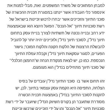
למבחן המתווכים של משרד המשפטים. זאת, מבלי למנות את
אינספור כלי העבודה אשר יינתנו במסגרת תכנית ההכשרה של
סוכני התיווך והזכיינים אשר יבחרו לרכוש זכיינות בישראל של
רשת סוכנויות תיווך "אל-הנכס". הפועל היוצא הוא שבאמצעות
ידע רחב ובנייה נכונה של תשתיות לצורך בניית עסק בתחום
תיווך נדל"ן, לסוכני תיווך נדל"ן ולזכיינים יהיה יותר קל להוביל
להבשלת הרצונות של הלקוח הקונה והלקוח המוכר; גישור
הפערים, לסגור עסקאות תיווך נדל"ן וקבלת עמלת התיווך
הנכספת. כמו כן, יש לצאת מנקודת הנחה ש"החמצן הכלכלי"
של סוכני תיווך מתחילים בנדל"ן הוא מצומצם.
זהו תחום אשר בו סוכני התיווך נדל"ן עובדים על בסיס
הצלחה, התפיסה היא הקמת עסק עצמאי בתיווך. לכן, יש
להקנות לסוכני התיווך בנדל"ן באמצעות תכנית הכשרה
מסודרת שתועבר הן בקורס השיווק הנדל"ן שיועבר על ידי רשת
סוכנויות תיווך "אל-הנכס" והן על ידי הזכיינים שרכשו זכיינות