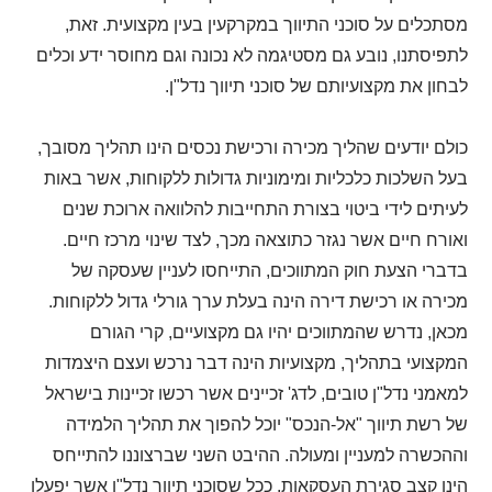
מסתכלים על סוכני התיווך במקרקעין בעין מקצועית. זאת,
לתפיסתנו, נובע גם מסטיגמה לא נכונה וגם מחוסר ידע וכלים
לבחון את מקצועיותם של סוכני תיווך נדל"ן.
כולם יודעים שהליך מכירה ורכישת נכסים הינו תהליך מסובך,
בעל השלכות כלכליות ומימוניות גדולות ללקוחות, אשר באות
לעיתים לידי ביטוי בצורת התחייבות להלוואה ארוכת שנים
ואורח חיים אשר נגזר כתוצאה מכך, לצד שינוי מרכז חיים.
בדברי הצעת חוק המתווכים, התייחסו לעניין שעסקה של
מכירה או רכישת דירה הינה בעלת ערך גורלי גדול ללקוחות.
מכאן, נדרש שהמתווכים יהיו גם מקצועיים, קרי הגורם
המקצועי בתהליך, מקצועיות הינה דבר נרכש ועצם היצמדות
למאמני נדל"ן טובים, לדג' זכיינים אשר רכשו זכיינות בישראל
של רשת תיווך "אל-הנכס" יוכל להפוך את תהליך הלמידה
וההכשרה למעניין ומעולה. ההיבט השני שברצוננו להתייחס
הינו קצב סגירת העסקאות. ככל שסוכני תיווך נדל"ן אשר יפעלו