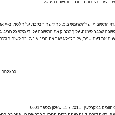
מון שתי תשובות נכונות - התשובה תיפסל.
ף התשובות יש להשתמש בעט כחול/שחור בלבד. עליך לסמן ב-
X
את 
ובה שכבר סימנת, עליך למחוק את התשובה על-ידי מילוי כל הריבוע 
נית את דעת שנית, עליך למלא שוב את הריבוע בעט כחול/שחור ול
הצלחה!
מקרקעין - 11.7.2011 שאלון מספר 0001
נה ירשה דירה. דינה פנתה לרוני המתווך בבקשה כי יעזור לה במ