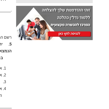
_____.
רשם המתווכים ב
הנמצאת
בנסיבו
אס
אי
יר
אס
הע
_____.