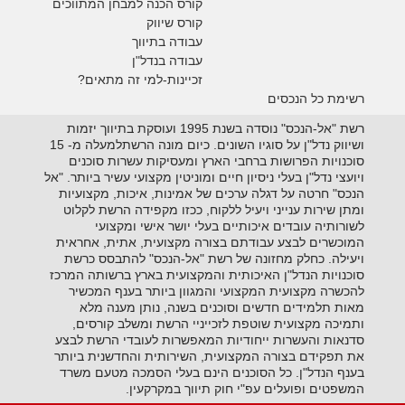
קורס הכנה למבחן המתווכים
קורס שיווק
עבודה בתיווך
עבודה בנדל"ן
זכיינות-למי זה מתאים?
רשימת כל הנכסים
רשת "אל-הנכס" נוסדה בשנת 1995 ועוסקת בתיווך יזמות
ושיווק נדל"ן על סוגיו השונים. כיום מונה הרשתלמעלה מ- 15
סוכנויות הפרושות ברחבי הארץ ומעסיקות עשרות סוכנים
ויועצי נדל"ן בעלי ניסיון חיים ומוניטין מקצועי עשיר ביותר. "אל
הנכס" חרטה על דגלה ערכים של אמינות, איכות, מקצועיות
ומתן שירות ענייני ויעיל ללקוח, ככזו מקפידה הרשת לקלוט
לשורותיה עובדים איכותיים בעלי יושר אישי ומקצועי
המוכשרים לבצע עבודתם בצורה מקצועית, אתית, אחראית
ויעילה. כחלק מחזונה של רשת "אל-הנכס" להתבסס כרשת
סוכנויות הנדל"ן האיכותית והמקצועית בארץ ברשותה המרכז
להכשרה מקצועית המקצועי והמגוון ביותר בענף המכשיר
מאות תלמידים חדשים וסוכנים בשנה, נותן מענה מלא
ותמיכה מקצועית שוטפת לזכייניי הרשת ומשלב קורסים,
סדנאות והעשרות ייחודיות המאפשרות לעובדי הרשת לבצע
את תפקידם בצורה המקצועית, השירותית והחדשנית ביותר
בענף הנדל"ן. כל הסוכנים הינם בעלי הסמכה מטעם משרד
המשפטים ופועלים עפ"י חוק תיווך במקרקעין.