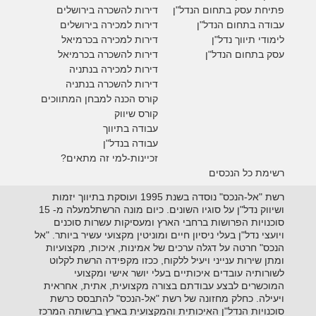
פתיחת עסק בתחום הנדל"ן
דירות להשכרה בירושלים
עבודה בתחום הנדל"ן
דירות למכירה בירושלים
לימודי תיווך נדל"ן
דירות למכירה
בכרמיאל
עסק בתחום הנדל"ן
דירות להשכרה
בכרמיאל
דירות למכירה בנתניה
דירות להשכרה בנתניה
קורס הכנה למבחן המתווכים
קורס שיווק
עבודה בתיווך
עבודה בנדל"ן
זכיינות-למי זה מתאים?
רשימת כל הנכסים
רשת "אל-הנכס" נוסדה בשנת 1995 ועוסקת בתיווך יזמות
ושיווק נדל"ן על סוגיו השונים. כיום מונה הרשתלמעלה מ- 15
סוכנויות הפרושות ברחבי הארץ ומעסיקות עשרות סוכנים
ויועצי נדל"ן בעלי ניסיון חיים ומוניטין מקצועי עשיר ביותר. "אל
הנכס" חרטה על דגלה ערכים של אמינות, איכות, מקצועיות
ומתן שירות ענייני ויעיל ללקוח, ככזו מקפידה הרשת לקלוט
לשורותיה עובדים איכותיים בעלי יושר אישי ומקצועי
המוכשרים לבצע עבודתם בצורה מקצועית, אתית, אחראית
ויעילה. כחלק מחזונה של רשת "אל-הנכס" להתבסס כרשת
סוכנויות הנדל"ן האיכותית והמקצועית בארץ ברשותה המרכז