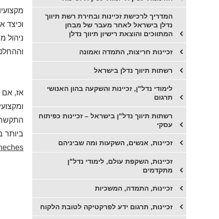
מקצועיו
המדריך לרכישת זכיינות ובחירת רשת תיווך
וכיצד א
נדלן בישראל לאחר מעבר של מבחן
המתווכים והוצאת רישיון תיווך נדלן
ניהול מש
וההחלט
זכיינות חריצות, התמדה ואמונה
רשתות תיווך נדלן בישראל
לימודי נדל"ן, זכיינות והשקעה בהון האנושי
אז, אם 
תרגום
ומקצועי
רשתות תיווך נדל"ן בישראל – זכיינות כפיתוח
התקשרו 
עסקי
ביותר בישראל
זכיינות, אנשים, השקעות ומה שביניהם
haneches
זכיינות, השקפת עולם, לימודי נדל"ן
מתקדמים
זכיינות, התמדה, המשכיות
זכיינות, תרגום ידע לפרקטיקה לטובת הלקוח