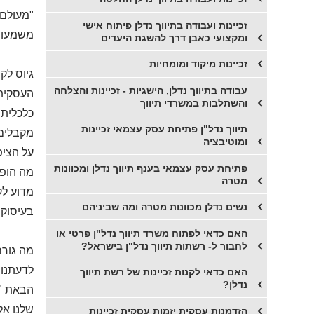
"מעולם"
זכיינות ועבודה בתיווך נדלן פיתוח אישי
משמעות
ומקצועי כאבן דרך להשגת היעדים
זכיינות מיקוד ומומחיות
גיוס לק
עבודה בתיווך נדלן, הישגיות - זכיינות והצלחה
העסקית 
והשתלבות במשרדי תיווך
כלכלית 
תיווך נדל"ן פתיחת עסק עצמאי זכיינות
מקבלים 
ומוטיבציה
על הציפ
פתיחת עסק עצמאי בענף תיווך נדלן ומכוונות
מה הופך
מטרה
מדוע לק
נשים נדלן מכוונות מטרה ומה שביניהם
בעיסוק"
האם כדאי לפתוח משרד תיווך נדל"ן פרטי או
לחבור ל- רשתות תיווך נדל"ן בישראל?
מה גורם
לדעתנו ו
האם כדאי לקנות זכיינות של רשת תיווך
נדלן?
הבאת "ה
שלנו אל
הזדמנות עסקית יזמות עסקית זכיינות