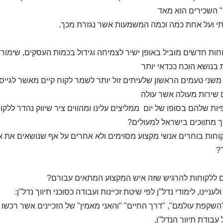
 השכירים הוא מאד
י ועל אחת כמה וכמה המשמעות אשר נגזרת מכך.
וחות חדשים מוביל באופן ישיר לצמיחה וגידול בכמות העסקים, שימו
בנושא הוכח ככדאי יותר
משני טעמים הראשון שלעיתים זול יותר לשמר לקוח קיים מאשר לגייס 
שירות מעולה אשר עולה
יות שלהם בסופו של יום ממליצים עלינו ומהווים ציר שיווק נהדר ללק
 מתווכים בישראל למעולים?
וחות בוחרים אנשי מקצוע מסוימים ולא אחרים על אף שנושאים את א
?
 ללקוחות להרגיש שזה איש המקצוע המתאים עבורם?
לעניינו, לימודי נדל"ן לפי שיטת זכיינות ועבודה כסוכני תיווך נדל"ן:
שקפת עולמם", "דרך החיים" "והאני מאמין" של הזכיינים אשר רכשו זכ
 עבודת תיווך הנדל"ן.