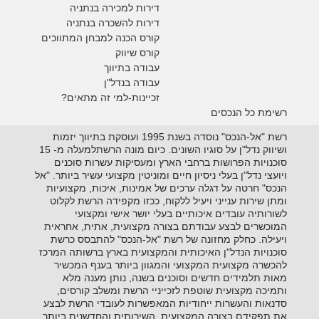
דירות למכירה בנתניה
דירות להשכרה בנתניה
קורס הכנה למבחן המתווכים
קורס שיווק
עבודה בתיווך
עבודה בנדל"ן
זכיינות-למי זה מתאים?
רשימת כל הנכסים
רשת "אל-הנכס" נוסדה בשנת 1995 ועוסקת בתיווך יזמות
ושיווק נדל"ן על סוגיו השונים. כיום מונה הרשתלמעלה מ- 15
סוכנויות הפרושות ברחבי הארץ ומעסיקות עשרות סוכנים
ויועצי נדל"ן בעלי ניסיון חיים ומוניטין מקצועי עשיר ביותר. "אל
הנכס" חרטה על דגלה ערכים של אמינות, איכות, מקצועיות
ומתן שירות ענייני ויעיל ללקוח, ככזו מקפידה הרשת לקלוט
לשורותיה עובדים איכותיים בעלי יושר אישי ומקצועי
המוכשרים לבצע עבודתם בצורה מקצועית, אתית, אחראית
ויעילה. כחלק מחזונה של רשת "אל-הנכס" להתבסס כרשת
סוכנויות הנדל"ן האיכותית והמקצועית בארץ ברשותה המרכז
להכשרה מקצועית המקצועי והמגוון ביותר בענף המכשיר
מאות תלמידים חדשים וסוכנים בשנה, נותן מענה מלא
ותמיכה מקצועית שוטפת לזכייניי הרשת ומשלב קורסים,
סדנאות והעשרות ייחודיות המאפשרות לעובדי הרשת לבצע
את תפקידם בצורה המקצועית, השירותית והחדשנית ביותר