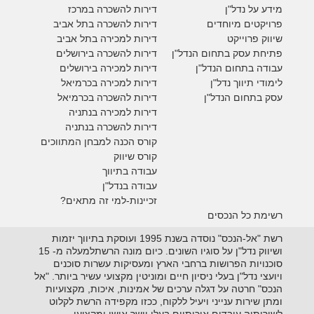
מידע על נדל"ן
דירות להשכרה במרכז
פרויקטים מיוחדים
דירות להשכרה בתל אביב
ש
יווק פרוייקט
דירות למכירה בתל אביב
פתיחת עסק בתחום הנדל"ן
דירות להשכרה בירושלים
עבודה בתחום הנדל"ן
דירות למכירה בירושלים
לימודי תיווך נדל"ן
דירות למכירה
בכרמיאל
עסק בתחום הנדל"ן
דירות להשכרה
בכרמיאל
דירות למכירה בנתניה
דירות להשכרה בנתניה
קורס הכנה למבחן המתווכים
קורס שיווק
עבודה בתיווך
עבודה בנדל"ן
זכיינות-למי זה מתאים?
רשימת כל הנכסים
רשת "אל-הנכס" נוסדה בשנת 1995 ועוסקת בתיווך יזמות
ושיווק נדל"ן על סוגיו השונים. כיום מונה הרשתלמעלה מ- 15
סוכנויות הפרושות ברחבי הארץ ומעסיקות עשרות סוכנים
ויועצי נדל"ן בעלי ניסיון חיים ומוניטין מקצועי עשיר ביותר. "אל
הנכס" חרטה על דגלה ערכים של אמינות, איכות, מקצועיות
ומתן שירות ענייני ויעיל ללקוח, ככזו מקפידה הרשת לקלוט