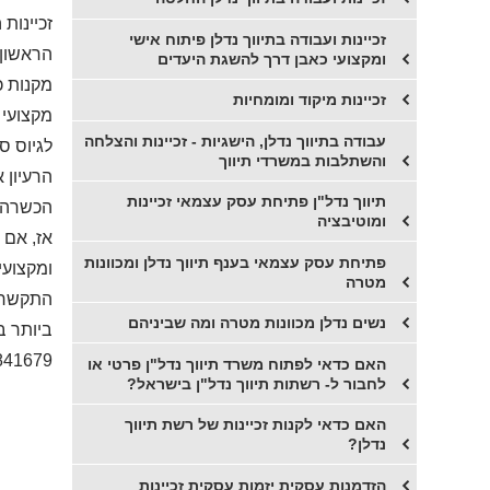
זכיינות
זכיינות ועבודה בתיווך נדלן פיתוח אישי
הראשון,
ומקצועי כאבן דרך להשגת היעדים
מקנות כ
זכיינות מיקוד ומומחיות
מקצועי 
עבודה בתיווך נדלן, הישגיות - זכיינות והצלחה
לגיוס ס
והשתלבות במשרדי תיווך
הרעיון 
תיווך נדל"ן פתיחת עסק עצמאי זכיינות
הכשרה, 
ומוטיבציה
אז, אם 
פתיחת עסק עצמאי בענף תיווך נדלן ומכוונות
ומקצועי
מטרה
התקשרו 
נשים נדלן מכוונות מטרה ומה שביניהם
ביותר ב
841679
האם כדאי לפתוח משרד תיווך נדל"ן פרטי או
לחבור ל- רשתות תיווך נדל"ן בישראל?
האם כדאי לקנות זכיינות של רשת תיווך
נדלן?
הזדמנות עסקית יזמות עסקית זכיינות