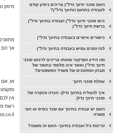
האם סוכני תיווך נדל"ן צריכים ניסיון קודם
מימון ו
לעבודה בתחום התיווך נדל"ן?
גיוס סוכני תיווך נדל"ן ועבודה בתיווך נדל"ן
ברשת תיווך נדל"ן
כישורים אישיים בעבודה בתיווך נדל"ן
מתווכים
אך הם ל
לוח זמנים גמיש בעבודה בתיווך נדל"ן
מה הידע הפרקטי שאותו צריכים לרכוש סוכני
תיווך נדל"ן ואשר אינו מלומד בחומר של
מבחן המתווכים של משרד המשפטים?
אז, אם 
עמלת סוכני תיווך
ומקצועיו
​איך להצליח בתיווך נדלן- הכרה והוקרה של
אין לכם
סוכני תיווך נדלן
רשת סוכנו
האם יש עבודה בתיווך עם שכר בסיס או חצי
s.co.il
משרה
זכיינות גיל ועבודה בתיווך- האם זה משנה?