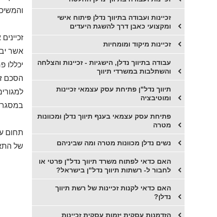
והמשיכו
זכיינות ועבודה בתיווך נדלן פיתוח אישי
ומקצועי כאבן דרך להשגת היעדים
זכיינים
זכיינות מיקוד ומומחיות
אשר יבנ
עבודה בתיווך נדלן, הישגיות - זכיינות והצלחה
יכללו פ
והשתלבות במשרדי תיווך
הסכם זכי
תיווך נדל"ן פתיחת עסק עצמאי זכיינות
למגורים
ומוטיבציה
במסגרת 
פתיחת עסק עצמאי בענף תיווך נדלן ומכוונות
מטרה
תחום עי
נשים נדלן מכוונות מטרה ומה שביניהם
של התאח
האם כדאי לפתוח משרד תיווך נדל"ן פרטי או
לחבור ל- רשתות תיווך נדל"ן בישראל?
האם כדאי לקנות זכיינות של רשת תיווך
נדלן?
הזדמנות עסקית יזמות עסקית זכיינות