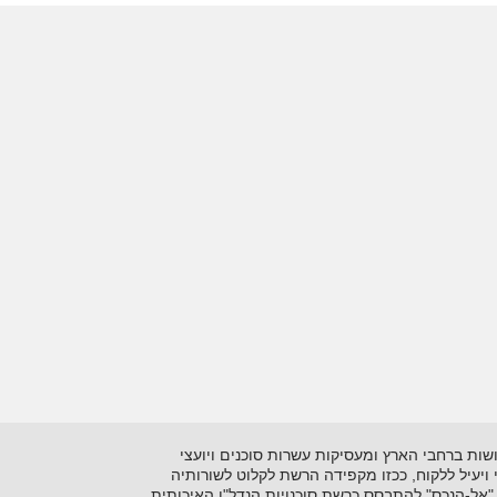
 בתיווך יזמות ושיווק נדל"ן על סוגיו השונים. כיום מונה הרשתלמעלה מ- 15 סוכנויות הפרושות ברחבי הארץ ומעסיקות עשרות סוכנים ויועצי
ני ויעיל ללקוח, ככזו מקפידה הרשת לקלוט לשורותיה
"אל-הנכס" להתבסס כרשת סוכנויות הנדל"ן האיכותית