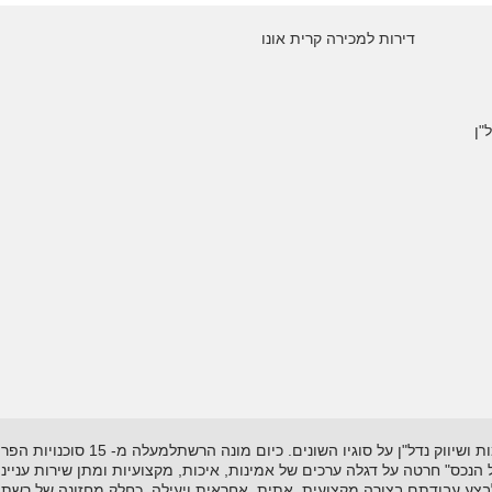
דירות למכירה קרית אונו
"ן
רשת "אל-הנכס" נוסדה בשנת 1995 ועוסקת
"אל הנכס" חרטה על דגלה ערכים של אמינות, איכות, מקצועיות ומתן שירות עניי
לבצע עבודתם בצורה מקצועית, אתית, אחראית ויעילה. כחלק מחזונה של רשת 