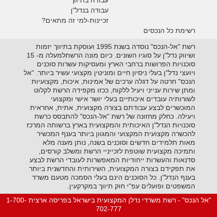
עבודה בנדל"ן
זכיינות-למי זה מתאים?
רשימת כל הנכסים
רשת "אל-הנכס" נוסדה בשנת 1995 ועוסקת בתיווך יזמות
ושיווק נדל"ן על סוגיו השונים. כיום מונה הרשתלמעלה מ- 15
סוכנויות הפרושות ברחבי הארץ ומעסיקות עשרות סוכנים
ויועצי נדל"ן בעלי ניסיון חיים ומוניטין מקצועי עשיר ביותר. "אל
הנכס" חרטה על דגלה ערכים של אמינות, איכות, מקצועיות
ומתן שירות ענייני ויעיל ללקוח, ככזו מקפידה הרשת לקלוט
לשורותיה עובדים איכותיים בעלי יושר אישי ומקצועי
המוכשרים לבצע עבודתם בצורה מקצועית, אתית, אחראית
ויעילה. כחלק מחזונה של רשת "אל-הנכס" להתבסס כרשת
סוכנויות הנדל"ן האיכותית והמקצועית בארץ ברשותה המרכז
להכשרה מקצועית המקצועי והמגוון ביותר בענף המכשיר
מאות תלמידים חדשים וסוכנים בשנה, נותן מענה מלא
ותמיכה מקצועית שוטפת לזכייניי הרשת ומשלב קורסים,
סדנאות והעשרות ייחודיות המאפשרות לעובדי הרשת לבצע
את תפקידם בצורה המקצועית, השירותית והחדשנית ביותר
בענף הנדל"ן. כל הסוכנים הינם בעלי הסמכה מטעם משרד
המשפטים ופועלים עפ"י חוק תיווך במקרקעין.
"אל הנכס" - רשת משרדי נדלן המקצועית בישראל בפריסה ארצית 1-700-
702-777