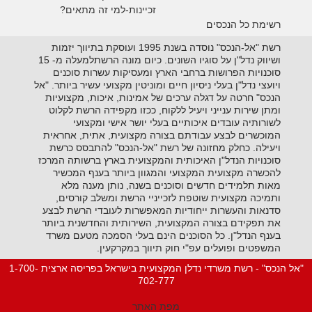
זכיינות-למי זה מתאים?
רשימת כל הנכסים
רשת "אל-הנכס" נוסדה בשנת 1995 ועוסקת בתיווך יזמות
ושיווק נדל"ן על סוגיו השונים. כיום מונה הרשתלמעלה מ- 15
סוכנויות הפרושות ברחבי הארץ ומעסיקות עשרות סוכנים
ויועצי נדל"ן בעלי ניסיון חיים ומוניטין מקצועי עשיר ביותר. "אל
הנכס" חרטה על דגלה ערכים של אמינות, איכות, מקצועיות
ומתן שירות ענייני ויעיל ללקוח, ככזו מקפידה הרשת לקלוט
לשורותיה עובדים איכותיים בעלי יושר אישי ומקצועי
המוכשרים לבצע עבודתם בצורה מקצועית, אתית, אחראית
ויעילה. כחלק מחזונה של רשת "אל-הנכס" להתבסס כרשת
סוכנויות הנדל"ן האיכותית והמקצועית בארץ ברשותה המרכז
להכשרה מקצועית המקצועי והמגוון ביותר בענף המכשיר
מאות תלמידים חדשים וסוכנים בשנה, נותן מענה מלא
ותמיכה מקצועית שוטפת לזכייניי הרשת ומשלב קורסים,
סדנאות והעשרות ייחודיות המאפשרות לעובדי הרשת לבצע
את תפקידם בצורה המקצועית, השירותית והחדשנית ביותר
בענף הנדל"ן. כל הסוכנים הינם בעלי הסמכה מטעם משרד
המשפטים ופועלים עפ"י חוק תיווך במקרקעין.
"אל הנכס" - רשת משרדי נדלן המקצועית בישראל בפריסה ארצית 1-700-
702-777
מפת האתר