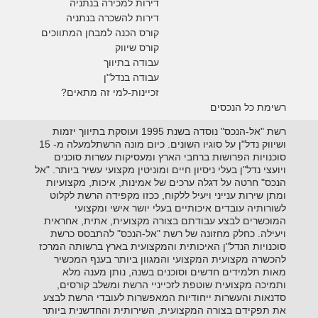
דירות למכירה בנתניה
דירות להשכרה בנתניה
קורס הכנה למבחן המתווכים
קורס שיווק
עבודה בתיווך
עבודה בנדל"ן
זכיינות-למי זה מתאים?
רשימת כל הנכסים
רשת "אל-הנכס" נוסדה בשנת 1995 ועוסקת בתיווך יזמות
ושיווק נדל"ן על סוגיו השונים. כיום מונה הרשתלמעלה מ- 15
סוכנויות הפרושות ברחבי הארץ ומעסיקות עשרות סוכנים
ויועצי נדל"ן בעלי ניסיון חיים ומוניטין מקצועי עשיר ביותר. "אל
הנכס" חרטה על דגלה ערכים של אמינות, איכות, מקצועיות
ומתן שירות ענייני ויעיל ללקוח, ככזו מקפידה הרשת לקלוט
לשורותיה עובדים איכותיים בעלי יושר אישי ומקצועי
המוכשרים לבצע עבודתם בצורה מקצועית, אתית, אחראית
ויעילה. כחלק מחזונה של רשת "אל-הנכס" להתבסס כרשת
סוכנויות הנדל"ן האיכותית והמקצועית בארץ ברשותה המרכז
להכשרה מקצועית המקצועי והמגוון ביותר בענף המכשיר
מאות תלמידים חדשים וסוכנים בשנה, נותן מענה מלא
ותמיכה מקצועית שוטפת לזכייניי הרשת ומשלב קורסים,
סדנאות והעשרות ייחודיות המאפשרות לעובדי הרשת לבצע
את תפקידם בצורה המקצועית, השירותית והחדשנית ביותר