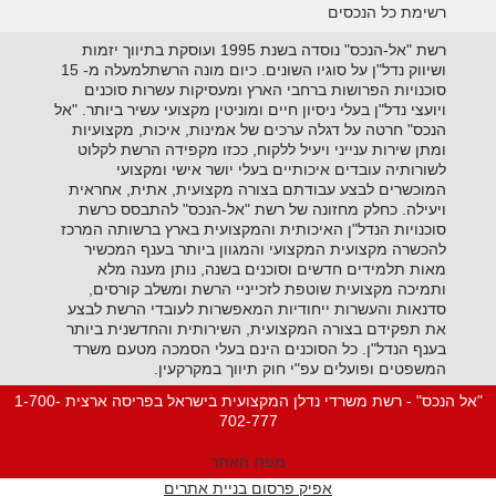
רשימת כל הנכסים
רשת "אל-הנכס" נוסדה בשנת 1995 ועוסקת בתיווך יזמות
ושיווק נדל"ן על סוגיו השונים. כיום מונה הרשתלמעלה מ- 15
סוכנויות הפרושות ברחבי הארץ ומעסיקות עשרות סוכנים
ויועצי נדל"ן בעלי ניסיון חיים ומוניטין מקצועי עשיר ביותר. "אל
הנכס" חרטה על דגלה ערכים של אמינות, איכות, מקצועיות
ומתן שירות ענייני ויעיל ללקוח, ככזו מקפידה הרשת לקלוט
לשורותיה עובדים איכותיים בעלי יושר אישי ומקצועי
המוכשרים לבצע עבודתם בצורה מקצועית, אתית, אחראית
ויעילה. כחלק מחזונה של רשת "אל-הנכס" להתבסס כרשת
סוכנויות הנדל"ן האיכותית והמקצועית בארץ ברשותה המרכז
להכשרה מקצועית המקצועי והמגוון ביותר בענף המכשיר
מאות תלמידים חדשים וסוכנים בשנה, נותן מענה מלא
ותמיכה מקצועית שוטפת לזכייניי הרשת ומשלב קורסים,
סדנאות והעשרות ייחודיות המאפשרות לעובדי הרשת לבצע
את תפקידם בצורה המקצועית, השירותית והחדשנית ביותר
בענף הנדל"ן. כל הסוכנים הינם בעלי הסמכה מטעם משרד
המשפטים ופועלים עפ"י חוק תיווך במקרקעין.
"אל הנכס" - רשת משרדי נדלן המקצועית בישראל בפריסה ארצית 1-700-
702-777
מפת האתר
אפיק פרסום בניית אתרים