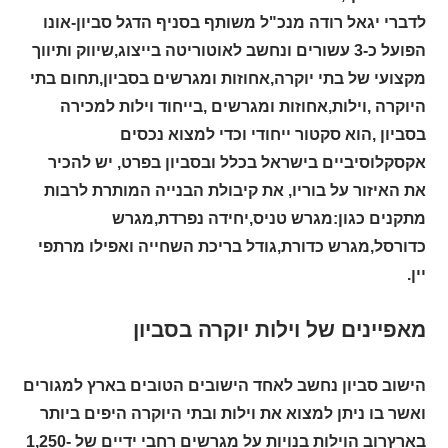
לדברי יגאל רודה מנכ"ל משותף בסניף הדגל סביון-אונו
הפועל כ-3 עשורים ונחשב לאוטוריטה בייצוג,שיווק ותיווך
מקצועי של בתי יוקרה,אחוזות ומגרשים בסביון,תחום בתי
היוקרה ,וילות,אחוזות ומגרשים ,בייחוד וילות למכירה
בסביון ,הוא סקטור ייחודי וכדי למצוא נכסים
אקסקלוסיביים בישראל בכלל ובסביון בפרט, יש להכיר
את האיזור על בוריו, את קיבולת הבנייה המותרת לרבות
מתקנים כגון:מגרש טניס,יחידה נפרדת,מגרש
כדורסל,מגרש כדורת,גודל בריכת השחייה ואפילו מרתפי
יין.
מאפיינים של וילות יוקרה בסביון
הישוב סביון נחשב לאחד הישובים הטובים בארץ למגורים
ואשר בו ניתן למצוא את וילות ובתי היוקרה היפים ביותר
בארץרוב הוילות בנויות על מגרשים רחבי ידיים של 1,250-