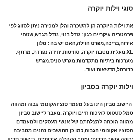
סוגי וילות יוקרה
את וילות היוקרה הן להשכרה והלן למכירה ניתן לסווג לפי
פרמטרים עיקריים כגון: גודל בנוי, גודל מגרש,שטחי
אירוח,בריכה,מפרט הוילה,האם יש בה : סלון
XL,מעלית,מטבח יוקרה, סוויטות,יחידה נפרדת, מרתף,
מערכות ביתיות מתקדמות,מגרש טניס,מגרש
כדורסל,מדשאות ועוד..
וילות יוקרה בסביון
היישוב סביון הינו בעל מעמד סוציואקונומי גבוה ומהווה
סמל סטטוס לאיכות חיים ויוקרה ,מעבר ליישוב סביון
מהווה הוכחה להצלחתם של אנשי העסקים ולמעמדם
הסוציו אקונומי הגבוה,כמו כן התושבים נהנים מסביבה
ירוקה,עושר תרבותי ומחיי הקהילה איכותיים. ביישוב סביון