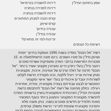
עסק בתחום הנדל"ן
דירות להשכרה
בכרמיאל
דירות למכירה בנתניה
דירות להשכרה בנתניה
קורס הכנה למבחן המתווכים
קורס שיווק
עבודה בתיווך
עבודה בנדל"ן
זכיינות-למי זה מתאים?
רשימת כל הנכסים
רשת "אל-הנכס" נוסדה בשנת 1995 ועוסקת בתיווך יזמות
ושיווק נדל"ן על סוגיו השונים. כיום מונה הרשתלמעלה מ- 15
סוכנויות הפרושות ברחבי הארץ ומעסיקות עשרות סוכנים
ויועצי נדל"ן בעלי ניסיון חיים ומוניטין מקצועי עשיר ביותר. "אל
הנכס" חרטה על דגלה ערכים של אמינות, איכות, מקצועיות
ומתן שירות ענייני ויעיל ללקוח, ככזו מקפידה הרשת לקלוט
לשורותיה עובדים איכותיים בעלי יושר אישי ומקצועי
המוכשרים לבצע עבודתם בצורה מקצועית, אתית, אחראית
ויעילה. כחלק מחזונה של רשת "אל-הנכס" להתבסס כרשת
סוכנויות הנדל"ן האיכותית והמקצועית בארץ ברשותה המרכז
להכשרה מקצועית המקצועי והמגוון ביותר בענף המכשיר
מאות תלמידים חדשים וסוכנים בשנה, נותן מענה מלא
ותמיכה מקצועית שוטפת לזכייניי הרשת ומשלב קורסים,
סדנאות והעשרות ייחודיות המאפשרות לעובדי הרשת לבצע