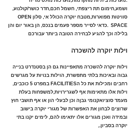
:מערכות ביתיות מתקדמות,מערכות מולטימדיה
ושמע,חימום תת ריצפתי, חשמל חכם,חדר כושר/קולנוע,
סוויטות מפוארות,מטבח יוקרה הכולל אי, סלון OPEN
SPACE .כדאי לסייר מספר פעמים בנכס, הן באור יום והן
בלילה וכך להגיע לבחירה הטובה ביותר עבורכם
וילות יוקרה להשכרה
וילות יוקרה להשכרה מתאפיינות גם הן בסטנדרט בנייה
גבוה ובאיכות בלתי מתפשרת, הוילות בנויות על מגרשים
רחבים ומכילות את כל הFACILITIES במפרט 5 כוכבים,
וילות אלו מתאימות אף לשגרירויות,למשפחות בעלת
מעמד סוציואקנומי גבןה וכן לבעלי הון או אף תושבי חוץ
שרוצים לבחון את האפשרות של מגורי יוקרה בישוב
ובמידה ואכן מגורים אלו יתאימו להם, לימים יקנו בתי
יוקרה בסביון.,