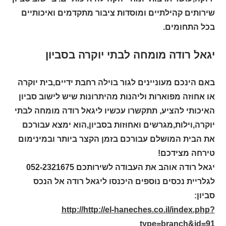
שירותים קהילתיים ומוסדות ציבור מתקדמים ואיכותיים
בכל התחומים.
יגאל רודה מומחה לבתי יוקרה בסביון
באם הינכם מעוניינים לגור בוילה רחבת ידיים,בית יוקרה
או אחוזה מפוארות וליהנות מהיתרונות שיש לישוב סביון
האיכותי להציע, תתקשרו עכשיו ליגאל רודה מומחה לבתי
יוקרה,וילות,מגרשים ואחוזות בסביון,הוא ימצא עבורכם
את הבית המושלם עבורכם בזמן הקצר ביותר ובמינימום
טירחה מצידכם!
יגאל רודה אוהב את העבודה לשירותכם 052-2321675
לגלריית נכסים נוספים היכנסו ליגאל רודה אל הנכס
סביון:
http://http://el-haneches.co.il/index.php?
type=branch&id=91