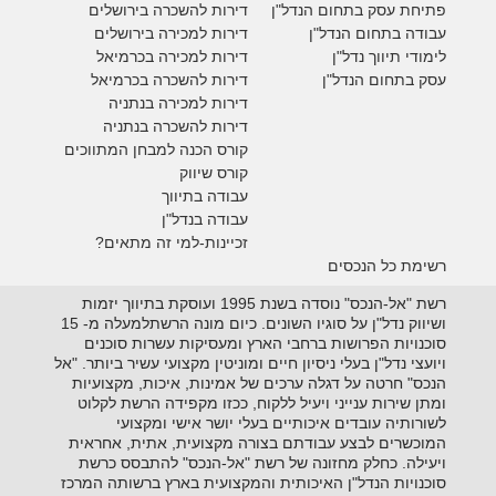
פתיחת עסק בתחום הנדל"ן
דירות להשכרה בירושלים
עבודה בתחום הנדל"ן
דירות למכירה בירושלים
לימודי תיווך נדל"ן
דירות למכירה
בכרמיאל
עסק בתחום הנדל"ן
דירות להשכרה
בכרמיאל
דירות למכירה בנתניה
דירות להשכרה בנתניה
קורס הכנה למבחן המתווכים
קורס שיווק
עבודה בתיווך
עבודה בנדל"ן
זכיינות-למי זה מתאים?
רשימת כל הנכסים
רשת "אל-הנכס" נוסדה בשנת 1995 ועוסקת בתיווך יזמות
ושיווק נדל"ן על סוגיו השונים. כיום מונה הרשתלמעלה מ- 15
סוכנויות הפרושות ברחבי הארץ ומעסיקות עשרות סוכנים
ויועצי נדל"ן בעלי ניסיון חיים ומוניטין מקצועי עשיר ביותר. "אל
הנכס" חרטה על דגלה ערכים של אמינות, איכות, מקצועיות
ומתן שירות ענייני ויעיל ללקוח, ככזו מקפידה הרשת לקלוט
לשורותיה עובדים איכותיים בעלי יושר אישי ומקצועי
המוכשרים לבצע עבודתם בצורה מקצועית, אתית, אחראית
ויעילה. כחלק מחזונה של רשת "אל-הנכס" להתבסס כרשת
סוכנויות הנדל"ן האיכותית והמקצועית בארץ ברשותה המרכז