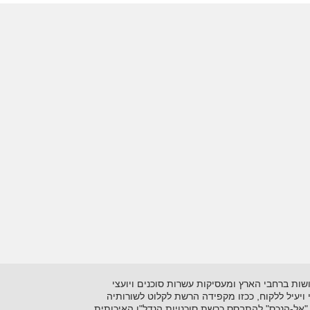
 בתיווך יזמות ושיווק נדל"ן על סוגיו השונים. כיום מונה הרשתלמעלה מ- 15 סוכנויות הפרושות ברחבי הארץ ומעסיקות עשרות סוכנים ויועצי
ני ויעיל ללקוח, ככזו מקפידה הרשת לקלוט לשורותיה
"אל-הנכס" להתבסס כרשת סוכנויות הנדל"ן האיכותית