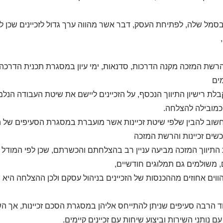
בסמל שלה, לפתיחת העסק, דבר אשר מהווה ערך גדול לזכיינים שכן ללוג
רשת המזכה מקנה הדרכות, סדנאות, ימי עיון במסגרת תכנית הדרכה ר
ים
לת רישיון התיווך הנכסף, על הזכיינים ליישם את שיטת העבודה הנ
מובילה להצלחה.
שוב להבין שלפי שיטת זכיינות אשר מועברת במסגרת הסעיפים של הסכ
שים זכיינות והרשת המזכה
התיווך המזכה מביעה עניין רב בהצלחתם והכשרתם, שכן לפי המודל הע
ם, משולמים גם תמלוגים חודשיים,
וים אחוזים מההכנסות של הזכיינים בניהול עסקם ולכן ההצלחה היא
ד הרבה סעיפים שניתן להתייחס אליהן במסגרת הסכם זכיינות, אך ה
ם נותני השירות וביצוע שיחות עם זכיינים קיימים.