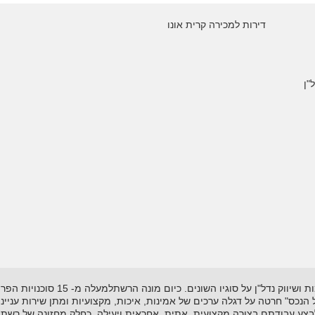
דירות למכירה קרית אונו
"ן
רשת "אל-הנכס" נוסדה בשנת 1995 ועוסקת
"אל הנכס" חרטה על דגלה ערכים של אמינות, איכות, מקצועיות ומתן שירות עניי
לבצע עבודתם בצורה מקצועית, אתית, אחראית ויעילה. כחלק מחזונה של רשת 