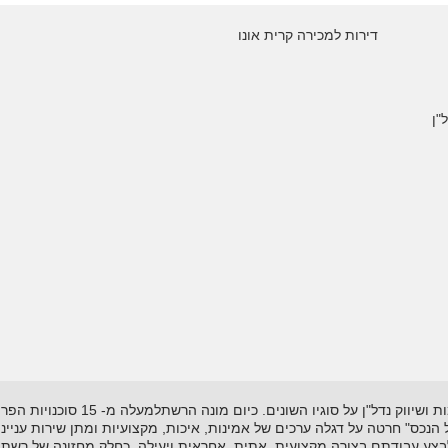
דירות למכירה קרית אונו
"ן
רשת "אל-הנכס" נוסדה בשנת 1995 ועוסקת
"אל הנכס" חרטה על דגלה ערכים של אמינות, איכות, מקצועיות ומתן שירות עניי
לבצע עבודתם בצורה מקצועית, אתית, אחראית ויעילה. כחלק מחזונה של רשת 