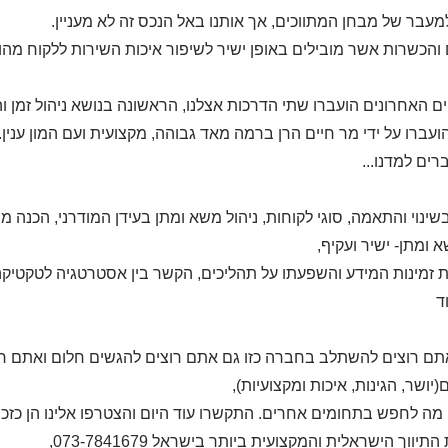
עבר של מבחן המתווכים, אך אותנו באל הנכס זה לא מעניין.
 והכשרות אשר מובילים באופן ישיר לשיפור איכות השירות ללקוח מהו
ם האחרונים הועברו שתי הדרכות אצלנו, הראשונה בנושא ניהול זמן ו
ועברו על ידי מר חיים הרן ברמה מאד גבוהה, מקצועית ועם המון ענין.
רים למדנו...
שינוי והתאמה, סוגי לקוחות, ניהול משא ומתן בעידן המודרני, הכנה מ
א ומתן- ישיר ועקיף,
זמינות המידע והשפעתו על תהליכים, הקשר בין אסטרטגיה לטקטיקה, ט
ד
תם רוצים להשתלב בחברה כזו גם אתם רוצים להגשים חלום ואתם רו
יושר, הגינות, איכות ומקצועיות),
 מה לחפש בתחומים אחרים. התקשרו עוד היום והצטרפו אלינו הן כזכיינ
התיווך הישראלית והמקצועית ביותר בישראל 073-7841679,