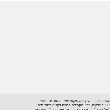
 בתיווך יזמות ושיווק נדל"ן על סוגיו השונים. כיום מונה הרשתלמעלה מ- 15 סוכנויות הפרושות ברחבי הארץ ומעסיקות עשרות סוכנים ויועצי
ני ויעיל ללקוח, ככזו מקפידה הרשת לקלוט לשורותיה
"אל-הנכס" להתבסס כרשת סוכנויות הנדל"ן האיכותית