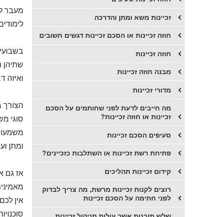
מעבר למ
זכיינות משא ומתן והדרכה
לימודים
חוזה זכיינות או הסכם זכיינות דגשים חשובים
בשבועיי
חוזה זכיינות
שתיהן ה
מבנה חוזה זכיינות
ואיזה דב
מדורי זכיינות
הצורך ב
מה חייבים לדעת לפני שחותמים על הסכם
זכיינות או חוזה זכיינות?
סוגי מש
משמעות 
סעיפים הסכם זכיינות
ומתן ועו
פתיחת רשת זכיינות או השתלבות כזכיינים?
קידום זכיינות תהליכים
אז גם א
מאמינים(
רוצים לקנות זכיינות מרשת, מה צריך לבדוק
לפני חתימה על הסכם זכיינות
אין לכם
סוכנויות 
שלש תובנות אשר עולות מניהול זכיינות