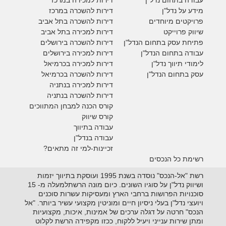
מידע על נדל"ן
דירות להשכרה במרכז
פרויקטים מיוחדים
דירות להשכרה בתל אביב
ש
יווק פרוייקט
דירות למכירה בתל אביב
פתיחת עסק בתחום הנדל"ן
דירות להשכרה בירושלים
עבודה בתחום הנדל"ן
דירות למכירה בירושלים
לימודי תיווך נדל"ן
דירות למכירה
בכרמיאל
עסק בתחום הנדל"ן
דירות להשכרה
בכרמיאל
דירות למכירה בנתניה
דירות להשכרה בנתניה
קורס הכנה למבחן המתווכים
קורס שיווק
עבודה בתיווך
עבודה בנדל"ן
זכיינות-למי זה מתאים?
רשימת כל הנכסים
רשת "אל-הנכס" נוסדה בשנת 1995 ועוסקת בתיווך יזמות
ושיווק נדל"ן על סוגיו השונים. כיום מונה הרשתלמעלה מ- 15
סוכנויות הפרושות ברחבי הארץ ומעסיקות עשרות סוכנים
ויועצי נדל"ן בעלי ניסיון חיים ומוניטין מקצועי עשיר ביותר. "אל
הנכס" חרטה על דגלה ערכים של אמינות, איכות, מקצועיות
ומתן שירות ענייני ויעיל ללקוח, ככזו מקפידה הרשת לקלוט