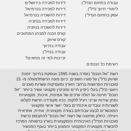
עבודה בתחום הנדל"ן
דירות למכירה בירושלים
לימודי תיווך נדל"ן
דירות למכירה
בכרמיאל
עסק בתחום הנדל"ן
דירות להשכרה
בכרמיאל
דירות למכירה בנתניה
דירות להשכרה בנתניה
קורס הכנה למבחן המתווכים
קורס שיווק
עבודה בתיווך
עבודה בנדל"ן
זכיינות-למי זה מתאים?
רשימת כל הנכסים
רשת "אל-הנכס" נוסדה בשנת 1995 ועוסקת בתיווך יזמות
ושיווק נדל"ן על סוגיו השונים. כיום מונה הרשתלמעלה מ- 15
סוכנויות הפרושות ברחבי הארץ ומעסיקות עשרות סוכנים
ויועצי נדל"ן בעלי ניסיון חיים ומוניטין מקצועי עשיר ביותר. "אל
הנכס" חרטה על דגלה ערכים של אמינות, איכות, מקצועיות
ומתן שירות ענייני ויעיל ללקוח, ככזו מקפידה הרשת לקלוט
לשורותיה עובדים איכותיים בעלי יושר אישי ומקצועי
המוכשרים לבצע עבודתם בצורה מקצועית, אתית, אחראית
ויעילה. כחלק מחזונה של רשת "אל-הנכס" להתבסס כרשת
סוכנויות הנדל"ן האיכותית והמקצועית בארץ ברשותה המרכז
להכשרה מקצועית המקצועי והמגוון ביותר בענף המכשיר