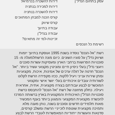
עסק בתחום הנדל"ן
דירות להשכרה
בכרמיאל
דירות למכירה בנתניה
דירות להשכרה בנתניה
קורס הכנה למבחן המתווכים
קורס שיווק
עבודה בתיווך
עבודה בנדל"ן
זכיינות-למי זה מתאים?
רשימת כל הנכסים
רשת "אל-הנכס" נוסדה בשנת 1995 ועוסקת בתיווך יזמות
ושיווק נדל"ן על סוגיו השונים. כיום מונה הרשתלמעלה מ- 15
סוכנויות הפרושות ברחבי הארץ ומעסיקות עשרות סוכנים
ויועצי נדל"ן בעלי ניסיון חיים ומוניטין מקצועי עשיר ביותר. "אל
הנכס" חרטה על דגלה ערכים של אמינות, איכות, מקצועיות
ומתן שירות ענייני ויעיל ללקוח, ככזו מקפידה הרשת לקלוט
לשורותיה עובדים איכותיים בעלי יושר אישי ומקצועי
המוכשרים לבצע עבודתם בצורה מקצועית, אתית, אחראית
ויעילה. כחלק מחזונה של רשת "אל-הנכס" להתבסס כרשת
סוכנויות הנדל"ן האיכותית והמקצועית בארץ ברשותה המרכז
להכשרה מקצועית המקצועי והמגוון ביותר בענף המכשיר
מאות תלמידים חדשים וסוכנים בשנה, נותן מענה מלא
ותמיכה מקצועית שוטפת לזכייניי הרשת ומשלב קורסים,
סדנאות והעשרות ייחודיות המאפשרות לעובדי הרשת לבצע