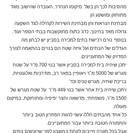
מהסיבות לכך הן בשל מיקומו הנהדר, העובדה שהישוב מאד
מתוחזק ומושקע הן
מבחינת הנראות והן מבחינת השירות לקהילה לצד השקעה
גדולה מאד בחינוך, כדג' כתות מתוקשבות בבתי הספר ועוד.
בנוסף טרם רכישת בתים למכירה בסביון יש לבחון מה
הגדלים של הבתים ועל איזה שטח הם בנויים בהתאמה לצורך
המדויק של המתעניינים.
יתכן שיהיה בית למכירה בסביון אשר בנוי 700 מ"ר על שטח
מגרש של 5000 מ"ר ויאופיין בפאר רב, מודרניות ואלגנטיות,
בריכת שחיה, מגרש טניס וכד'
ויתכן שיהיה בית אחר אשר בנוי 449 מ"ר על שטח מגרש של
1500 מ"ר, משפחתי, מדשאה וחצר יפיפיה ומתוחזקת, במיקום
מעולה.
כל אחד מהבתים הללו עשוי להוות הפתרון הטוב ביותר
והתמורה הטובה ביותר עבור המתעניינים.
אבל בכל מקרה חייבים לקחת בחשבון לפני שרוכשים בתים