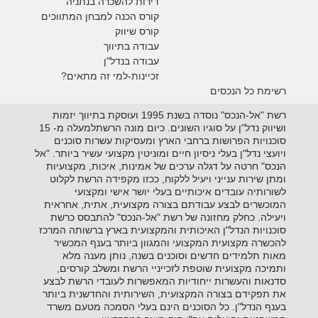
דירות להשכרה בנתניה
קורס הכנה למבחן המתווכים
קורס שיווק
עבודה בתיווך
עבודה בנדל"ן
זכיינות-למי זה מתאים?
רשימת כל הנכסים
רשת "אל-הנכס" נוסדה בשנת 1995 ועוסקת בתיווך יזמות
ושיווק נדל"ן על סוגיו השונים. כיום מונה הרשתלמעלה מ- 15
סוכנויות הפרושות ברחבי הארץ ומעסיקות עשרות סוכנים
ויועצי נדל"ן בעלי ניסיון חיים ומוניטין מקצועי עשיר ביותר. "אל
הנכס" חרטה על דגלה ערכים של אמינות, איכות, מקצועיות
ומתן שירות ענייני ויעיל ללקוח, ככזו מקפידה הרשת לקלוט
לשורותיה עובדים איכותיים בעלי יושר אישי ומקצועי
המוכשרים לבצע עבודתם בצורה מקצועית, אתית, אחראית
ויעילה. כחלק מחזונה של רשת "אל-הנכס" להתבסס כרשת
סוכנויות הנדל"ן האיכותית והמקצועית בארץ ברשותה המרכז
להכשרה מקצועית המקצועי והמגוון ביותר בענף המכשיר
מאות תלמידים חדשים וסוכנים בשנה, נותן מענה מלא
ותמיכה מקצועית שוטפת לזכייניי הרשת ומשלב קורסים,
סדנאות והעשרות ייחודיות המאפשרות לעובדי הרשת לבצע
את תפקידם בצורה המקצועית, השירותית והחדשנית ביותר
בענף הנדל"ן. כל הסוכנים הינם בעלי הסמכה מטעם משרד