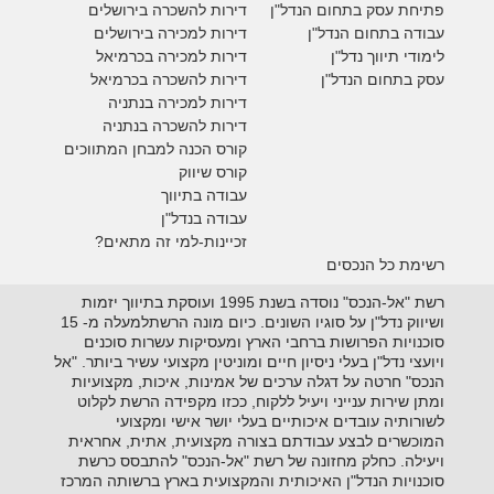
פתיחת עסק בתחום הנדל"ן
דירות להשכרה בירושלים
עבודה בתחום הנדל"ן
דירות למכירה בירושלים
לימודי תיווך נדל"ן
דירות למכירה
בכרמיאל
עסק בתחום הנדל"ן
דירות להשכרה
בכרמיאל
דירות למכירה בנתניה
דירות להשכרה בנתניה
קורס הכנה למבחן המתווכים
קורס שיווק
עבודה בתיווך
עבודה בנדל"ן
זכיינות-למי זה מתאים?
רשימת כל הנכסים
רשת "אל-הנכס" נוסדה בשנת 1995 ועוסקת בתיווך יזמות
ושיווק נדל"ן על סוגיו השונים. כיום מונה הרשתלמעלה מ- 15
סוכנויות הפרושות ברחבי הארץ ומעסיקות עשרות סוכנים
ויועצי נדל"ן בעלי ניסיון חיים ומוניטין מקצועי עשיר ביותר. "אל
הנכס" חרטה על דגלה ערכים של אמינות, איכות, מקצועיות
ומתן שירות ענייני ויעיל ללקוח, ככזו מקפידה הרשת לקלוט
לשורותיה עובדים איכותיים בעלי יושר אישי ומקצועי
המוכשרים לבצע עבודתם בצורה מקצועית, אתית, אחראית
ויעילה. כחלק מחזונה של רשת "אל-הנכס" להתבסס כרשת
סוכנויות הנדל"ן האיכותית והמקצועית בארץ ברשותה המרכז