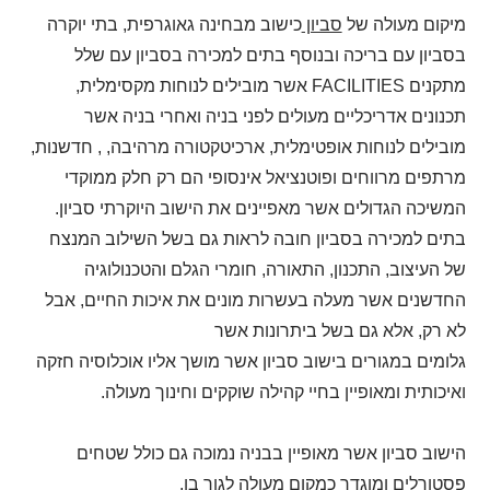
מיקום מעולה של
סביון
כישוב מבחינה גאוגרפית, בתי יוקרה
בסביון עם בריכה ובנוסף בתים למכירה בסביון עם שלל
מתקנים
FACILITIES
אשר מובילים לנוחות מקסימלית,
תכנונים אדריכליים מעולים לפני בניה ואחרי בניה אשר
מובילים לנוחות אופטימלית, ארכיטקטורה מרהיבה, , חדשנות,
מרתפים מרווחים ופוטנציאל אינסופי הם רק חלק ממוקדי
המשיכה הגדולים אשר מאפיינים את הישוב היוקרתי סביון.
בתים למכירה בסביון חובה לראות גם בשל השילוב המנצח
של העיצוב, התכנון, התאורה, חומרי הגלם והטכנולוגיה
החדשנים אשר מעלה בעשרות מונים את איכות החיים, אבל
לא רק, אלא גם בשל ביתרונות אשר
גלומים במגורים בישוב סביון אשר מושך אליו אוכלוסיה חזקה
ואיכותית ומאופיין בחיי קהילה שוקקים וחינוך מעולה.
הישוב סביון אשר מאופיין בבניה נמוכה גם כולל שטחים
פסטורלים ומוגדר כמקום מעולה לגור בו.