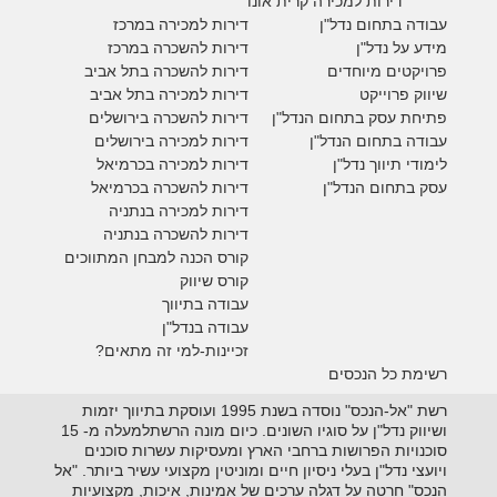
דירות למכירה קרית אונו
עבודה בתחום נדל"ן
דירות למכירה במרכז
מידע על נדל"ן
דירות להשכרה במרכז
פרויקטים מיוחדים
דירות להשכרה בתל אביב
ש
יווק פרוייקט
דירות למכירה בתל אביב
פתיחת עסק בתחום הנדל"ן
דירות להשכרה בירושלים
עבודה בתחום הנדל"ן
דירות למכירה בירושלים
לימודי תיווך נדל"ן
דירות למכירה
בכרמיאל
עסק בתחום הנדל"ן
דירות להשכרה
בכרמיאל
דירות למכירה בנתניה
דירות להשכרה בנתניה
קורס הכנה למבחן המתווכים
קורס שיווק
עבודה בתיווך
עבודה בנדל"ן
זכיינות-למי זה מתאים?
רשימת כל הנכסים
רשת "אל-הנכס" נוסדה בשנת 1995 ועוסקת בתיווך יזמות
ושיווק נדל"ן על סוגיו השונים. כיום מונה הרשתלמעלה מ- 15
סוכנויות הפרושות ברחבי הארץ ומעסיקות עשרות סוכנים
ויועצי נדל"ן בעלי ניסיון חיים ומוניטין מקצועי עשיר ביותר. "אל
הנכס" חרטה על דגלה ערכים של אמינות, איכות, מקצועיות