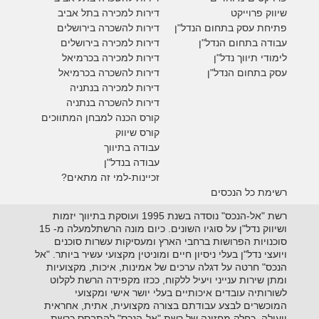
ש
יווק פרוייקט
דירות למכירה בתל אביב
פתיחת עסק בתחום הנדל"ן
דירות להשכרה בירושלים
עבודה בתחום הנדל"ן
דירות למכירה בירושלים
לימודי תיווך נדל"ן
דירות למכירה
בכרמיאל
עסק בתחום הנדל"ן
דירות להשכרה
בכרמיאל
דירות למכירה בנתניה
דירות להשכרה בנתניה
קורס הכנה למבחן המתווכים
קורס שיווק
עבודה בתיווך
עבודה בנדל"ן
זכיינות-למי זה מתאים?
רשימת כל הנכסים
רשת "אל-הנכס" נוסדה בשנת 1995 ועוסקת בתיווך יזמות
ושיווק נדל"ן על סוגיו השונים. כיום מונה הרשתלמעלה מ- 15
סוכנויות הפרושות ברחבי הארץ ומעסיקות עשרות סוכנים
ויועצי נדל"ן בעלי ניסיון חיים ומוניטין מקצועי עשיר ביותר. "אל
הנכס" חרטה על דגלה ערכים של אמינות, איכות, מקצועיות
ומתן שירות ענייני ויעיל ללקוח, ככזו מקפידה הרשת לקלוט
לשורותיה עובדים איכותיים בעלי יושר אישי ומקצועי
המוכשרים לבצע עבודתם בצורה מקצועית, אתית, אחראית
ויעילה. כחלק מחזונה של רשת "אל-הנכס" להתבסס כרשת