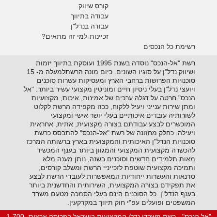
קורס שיווק
עבודה בתיווך
עבודה בנדל"ן
זכיינות-למי זה מתאים?
רשימת כל הנכסים
רשת "אל-הנכס" נוסדה בשנת 1995 ועוסקת בתיווך יזמות
ושיווק נדל"ן על סוגיו השונים. כיום מונה הרשתלמעלה מ- 15
סוכנויות הפרושות ברחבי הארץ ומעסיקות עשרות סוכנים
ויועצי נדל"ן בעלי ניסיון חיים ומוניטין מקצועי עשיר ביותר. "אל
הנכס" חרטה על דגלה ערכים של אמינות, איכות, מקצועיות
ומתן שירות ענייני ויעיל ללקוח, ככזו מקפידה הרשת לקלוט
לשורותיה עובדים איכותיים בעלי יושר אישי ומקצועי
המוכשרים לבצע עבודתם בצורה מקצועית, אתית, אחראית
ויעילה. כחלק מחזונה של רשת "אל-הנכס" להתבסס כרשת
סוכנויות הנדל"ן האיכותית והמקצועית בארץ ברשותה המרכז
להכשרה מקצועית המקצועי והמגוון ביותר בענף המכשיר
מאות תלמידים חדשים וסוכנים בשנה, נותן מענה מלא
ותמיכה מקצועית שוטפת לזכייניי הרשת ומשלב קורסים,
סדנאות והעשרות ייחודיות המאפשרות לעובדי הרשת לבצע
את תפקידם בצורה המקצועית, השירותית והחדשנית ביותר
בענף הנדל"ן. כל הסוכנים הינם בעלי הסמכה מטעם משרד
המשפטים ופועלים עפ"י חוק תיווך במקרקעין.
"אל הנכס" - רשת משרדי נדלן המקצועית בישראל בפריסה ארצית 1-700-