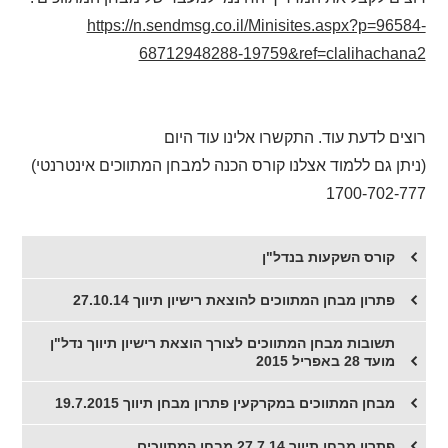
https://n.sendmsg.co.il/Minisites.aspx?p=96584-
68712948288-19759&ref=clalihachana2
רוצים לדעת עוד. התקשרו אלינו עוד היום
(ניתן גם ללמוד אצלנו קורס הכנה למבחן המתווכים אינטרנטי)
1700-702-777
קורס השקעות בנדל"ן
פתרון מבחן המתווכים להוצאת רישיון תיווך 27.10.14
תשובות מבחן המתווכים לצורך הוצאת רישיון תיווך נדל"ן
מועד 28 באפריל 2015
מבחן המתווכים במקרקעין פתרון מבחן תיווך 19.7.2015
פתרון מבחן תיווך 27.7.14 מבחן המתווכים