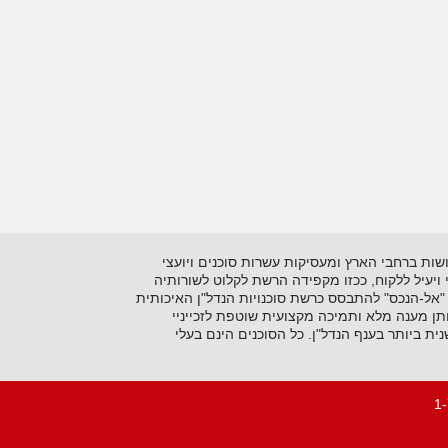
 בתיווך יזמות ושיווק נדל"ן על סוגיו השונים. כיום מונה הרשתלמעלה מ- 15 סוכנויות הפרושות ברחבי הארץ ומעסיקות עשרות סוכנים ויועצי
ני ויעיל ללקוח, ככזו מקפידה הרשת לקלוט לשורותיה
"אל-הנכס" להתבסס כרשת סוכנויות הנדל"ן האיכותית
ן מענה מלא ותמיכה מקצועית שוטפת לזכייניי
 ביותר בענף הנדל"ן. כל הסוכנים הינם בעלי