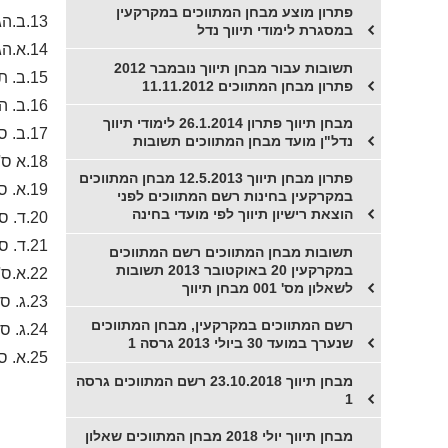
פתרון מוצע מבחן המתווכים במקרקעין
13.ב.הגדרת זכויות בניה ספר פסקי דין- לא מצאתי בספר החוקים, שווה ללכת על דרך השלילה
במסגרת לימודי תיווך נדל
14.א.הגדרת נסח רישום מקרקעין ספר פסקי דין.+ ס' 7 +ס' 10 לחוק המקרקעין+ ס'123 לחוק המקרקעין
תשובות עבור מבחן תיווך נובמבר 2012
15.ב. תקנות המתווכים פרטי הזמנה בכתב ס' 1(5)
פתרון מבחן המתווכים 11.11.2012
16.ב. הגדרת מקרקעין חוק המקרקעין
מבחן תיווך פתרון 26.1.2014 לימודי תיווך
17.ב. ס' 8 לחוק המקרקעין.+ עא 158/77 פס"ד רבינאי נ' חברת מן השקד בע"מ(בפירוק)
נדל"ן מועד מבחן המתווכים תשובות
18.א ס' 72+ס' 73 לחוק המקרקעין
פתרון מבחן תיווך 12.5.2013 מבחן המתווכים
19.א. ס' 4א העברה אגב גירושין+ הגדרת מכירת נכסים אגב הסכם גירושין
במקרקעין בחינות רשם המתווכים לפני
הוצאת רישיון תיווך לפי מועדי בחינה
20.ד. ס' 2 +ס' 4 לחוק הגנת הצרכן
21.ד. ס' 14 לחוק המתווכים במקרקעין
תשובות מבחן המתווכים רשם המתווכים
במקרקעין 20 באוקטובר 2013 תשובות
22.א.ס' 49 לחוק מיסוי מקרקעין
לשאלון מס' 001 מבחן תיווך
23.ג. ס' 14 לחוק המתווכים+ הגדרת לקוח לחוק המתווכים
רשם המתווכים במקרקעין, מבחן המתווכים
24.ג. ס' 17 ד לחוק מיסוי מקרקעין
שנערך במועד 30 ביולי 2013 גרסה 1
25.א. ס' 54 א לחוק ההוצאה לפועל
מבחן תיווך 23.10.2018 רשם המתווכים גרסה
1
מבחן תיווך יולי 2018 מבחן המתווכים שאלון