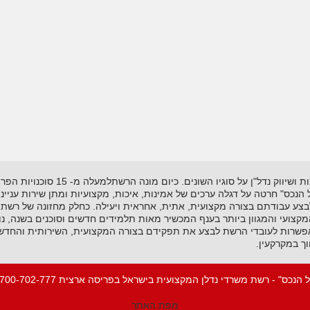
רשת "אל-הנכס" נוסדה בשנת 1995 ועוסקת
"אל הנכס" חרטה על דגלה ערכים של אמינות, איכות, מקצועיות ומתן שירות עניי
לבצע עבודתם בצורה מקצועית, אתית, אחראית ויעילה. כחלק מחזונה של רשת 
ועי והמגוון ביותר בענף המכשיר מאות תלמידים חדשים וסוכנים בשנה, נות
שרות לעובדי הרשת לבצע את תפקידם בצורה המקצועית, השירותית והחדשנית
ך במקרקעין.
 הנכס" - רשת משרדי נדלן המקצועית בישראל בפריסה ארצית 1-700-702-777
מפת האתר